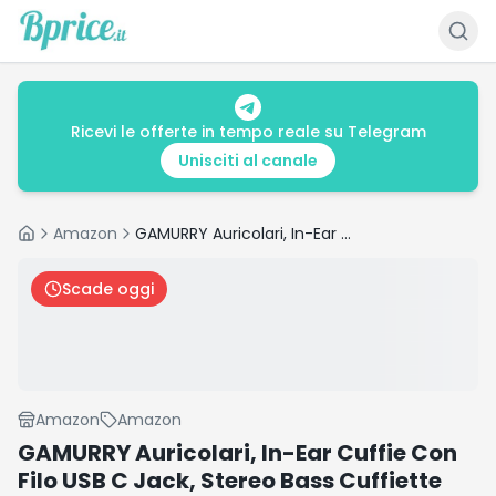
Ricevi le offerte in tempo reale su Telegram
Unisciti al canale
Amazon
GAMURRY Auricolari, In-Ear Cuffie Con Filo USB C Jack, Stereo Bass Cuffiette Con Filo e Microfono, Suono Potente Guidato Dai Bassi Chiamate HD Nessun Rumore, Compatibile Con Computer, Tablet, MP3
Home
Scade oggi
Amazon
Amazon
GAMURRY Auricolari, In-Ear Cuffie Con
Filo USB C Jack, Stereo Bass Cuffiette