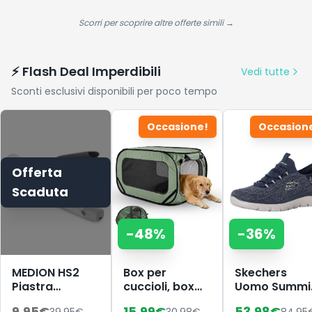
Fitness,Cardiofrequenzimetro,
Avanzato -
Monitoraggio
con Biotina e
Scorri per scoprire altre offerte simili →
del Sonno,
Niacinamide
Calcolatori per
(1L)
Android iOS
⚡ Flash Deal Imperdibili
Vedi tutte
Sconti esclusivi disponibili per poco tempo
Occasione!
Occasion
Offerta
Scaduta
-
48
%
-
36
%
MEDION HS2
Box per
Skechers
Piastra
cuccioli, box
Uomo Summi
cordless con
per cani,
Key Pace Slip
9.95
€
15.99
€
53.98
€