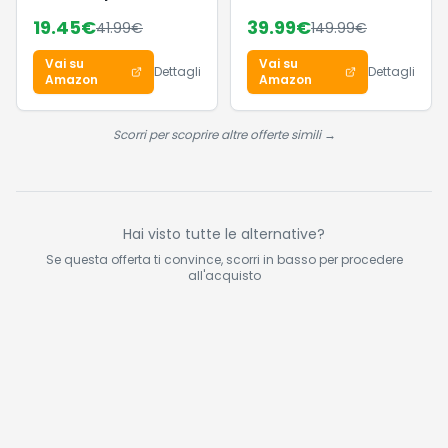
a clessidra grande
Donna, 7 Cinturini—
19.45
€
39.99
€
41.99
€
149.99
€
con Pluswick
Regalo Perfetto,
InnovationRifugio di
1,83'' Orologio
Vai su
Vai su
pace
Smartwatch con
Dettagli
Dettagli
Amazon
Amazon
Chiamate
Bluetooth, Notifiche,
Contapassi, Sonno,
Scorri per scoprire altre offerte simili →
Cardiofrequenzimetro,
SpO2, Smart Watch
per Android iOS
Hai visto tutte le alternative?
Se questa offerta ti convince, scorri in basso per procedere
all'acquisto