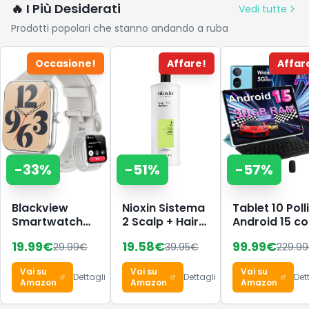
🔥 I Più Desiderati
Vedi tutte
Prodotti popolari che stanno andando a ruba
Occasione!
Affare!
Affar
-
33
%
-
51
%
-
57
%
Blackview
Nioxin Sistema
Tablet 10 Polli
Smartwatch
2 Scalp + Hair
Android 15 c
Uomo Donna,
Shampoo -
30 GB
19.99
€
19.58
€
99.99
€
29.99
€
39.95
€
229.99
Effettua e
Shampoo
RAM+2TB RO
Rispondi alle
Fortificante
Espansione,
Vai su
Vai su
Vai su
Chiamate,1,85''
per Capelli
Widevine L1
Dettagli
Dettagli
Det
Amazon
Amazon
Amazon
Orologio
Naturali con
Intelligente
Assottigliamento