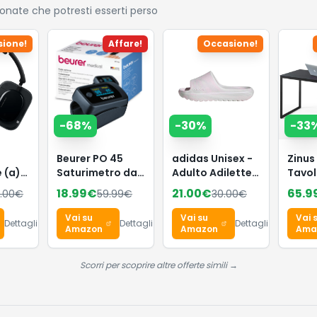
ionate che potresti esserti perso
ione!
Affare!
Occasione!
-
68
%
-
30
%
-
33
Beurer PO 45
adidas Unisex -
Zinus
 (a)
Saturimetro da
Adulto Adilette
Tavol
less
dito
Lumia Slides
160 x 
18.99
€
21.00
€
65.9
.00
€
59.99
€
30.00
€
on
Professionale
Sandal, Distilled
Scriv
one
Certificato,
Pink/crystal
Multi
Vai su
Vai su
Vai 
Dettagli
Dettagli
Dettagli
Monitoraggio
white/dash grey,
Metal
Amazon
Amazon
Ama
no a
della
40.5 EU
- Fac
omia,
Saturazione di
Monta
Scorri per scoprire altre offerte simili →
tial
Ossigeno,
Marr
rolli
Frequenza
Espre
ro
Cardiaca, Indice
di Perfusione,