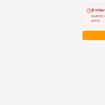
⏰ Offer
Questa o
sotto.