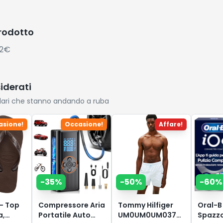
prodotto
02€
siderati
lari che stanno andando a ruba
asione!
Occasione!
Affare!
-
35
%
-
50
%
-
60
%
- Top
Compressore Aria
Tommy Hilfiger
Oral-B
a,
Portatile Auto
UM0UM0UM03748
Spazzo