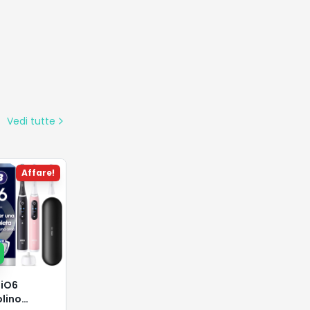
Vedi tutte
Affare!
 iO6
lino