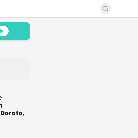
le
e
n
 Dorato,