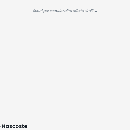
profondo per
Azione
Rivest
capelli secchi,
Antinvecchiamento
Titani
Scorri per scoprire altre offerte simili →
trattati e
| Uso Quotidiano
Manten
colorati, districa
Calore
e lascia la chioma
morbida e liscia,
1L
e Nascoste