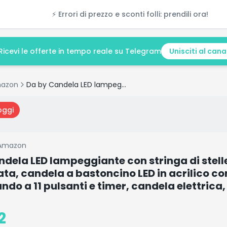
⚡ Errori di prezzo e sconti folli: prendili ora!
Ricevi le offerte in tempo reale su Telegram
Unisciti al cana
azon
Da by Candela LED lampeggiante con stringa di stelle incorporata, candela a bastoncino LED in acrilico con telecomando a 11 pulsanti e timer, candela elettrica, Dorato, set di 12
oggi
Amazon
dela LED lampeggiante con stringa di stell
ta, candela a bastoncino LED in acrilico co
do a 11 pulsanti e timer, candela elettrica,
2