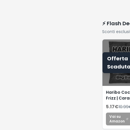
⚡ Flash De
Sconti esclus
Offerta
Scadut
Haribo Coc
Frizz | Car
Gommose
5.17
€
10.99
Frizzanti, 
Frutta, Idea
Vai su
Feste, 1 Kg
Amazon