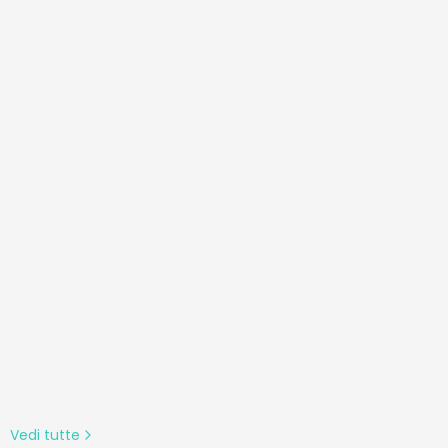
imento
um Per
ere il
Vedi tutte