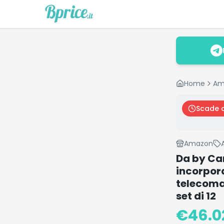
Home
Am
Scade 
Amazon
Da by Can
incorpora
telecoman
set di 12
€
46.0