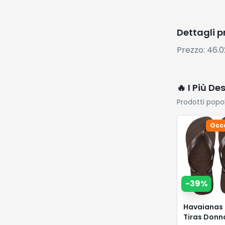
Dettagli 
Prezzo: 46.
🔥 I Più De
Prodotti popo
Occ
-
39
%
Havaianas 
Tiras Donn