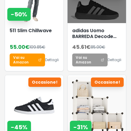
-
50
%
511 Slim Chillwave
adidas Uomo
BARREDA Decode
Shoes, Core
55.00
€
45.61
€
109.85
€
85.00
€
Black/Lucid
Aquamarine/GUM5,
Vai su
Vai su
38 EU
Dettagli
Dettagli
Amazon
Amazon
Occasione!
Occasione!
-
45
%
-
31
%