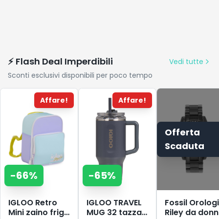
⚡ Flash Deal Imperdibili
Vedi tutte
Sconti esclusivi disponibili per poco tempo
Affare!
Affare!
Offerta
Scaduta
-
66
%
-
65
%
IGLOO Retro
IGLOO TRAVEL
Fossil Orolog
Mini zaino frigo
MUG 32 tazza
Riley da donn