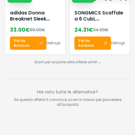
adidas Donna
SONGMICS Scaffale
Breaknet Sleek
a 6 Cubi,
Shoes, Core
Organizzatore
33.00
€
24.31
€
60.00
€
34.99
€
Black/Ftwr
Modulare,
White/Core Black,
Portaoggetti in
Vai su
Vai su
38 EU
Plastica con Piedini,
Dettagli
Dettagli
Amazon
Amazon
Scarpiera, Cubo 30
x 30 x 30 cm,
Soggiorno, Camera
Scorri per scoprire altre offerte simili →
da Letto, Martello di
Gomma, Bianco
Crema LPC111M01
Hai visto tutte le alternative?
Se questa offerta ti convince, scorri in basso per procedere
all'acquisto