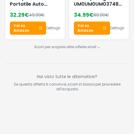
Portatile Auto
UM0UM0UM03748
8000mAh, 150PSI
Costume da Bagno
32.29
€
34.99
€
49.99
€
69.90
€
Pompa per
da Uomo, Taglia M,
Bicicletta a Doppia
con Coulisse e
Vai su
Vai su
Alimentazione con
Tasca con Cerniera,
Dettagli
Dettagli
Amazon
Amazon
Display Digitale e
Blu, XS
Luce LED, 4 Ugelli
Diversi,
Scorri per scoprire altre offerte simili →
Spegnimento
Automatico per
Auto, Moto, Bici,
Palloni
Hai visto tutte le alternative?
Se questa offerta ti convince, scorri in basso per procedere
all'acquisto