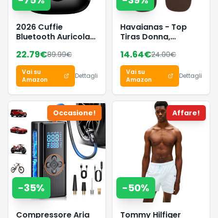
-
75
%
-
39
%
2026 Cuffie
Havaianas - Top
Bluetooth Auricolari
Tiras Donna,
Bluetooth 5.4, HiFi
Infradito
22.79
€
14.64
€
89.99
€
24.00
€
Stereo Cuffie
Wireless
Vai su
Vai su
Dettagli
Dettagli
Amazon
Amazon
Occasione!
Affare!
-
35
%
-
50
%
Compressore Aria
Tommy Hilfiger