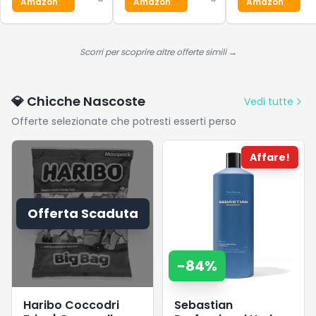
Amazon
Amazon
Amazon
Attiva del
della
white/dash
Rumore, fino a
Saturazione di
grey, 40.5 EU
135h
Ossigeno,
Autonomia, Hi-
Frequenza
Scorri per scoprire altre offerte simili →
Res, Spatial
Cardiaca,
Audio, Controlli
Indice di
Tattili – Nero
Perfusione,
💎 Chicche Nascoste
Vedi tutte
Pulsossimetro
Offerte selezionate che potresti esserti perso
con
Spegnimento
Automatico
Affare!
Offerta Scaduta
-
84
%
Haribo Coccodri
Sebastian