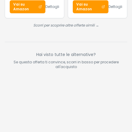
Antietà Colorata |
Pressofuso Ø 20
Vai su
Vai su
Tripla Azione
cm, Induzione, Gas e
Dettagli
Dettagli
Amazon
Amazon
Antinvecchiamento
Forno, Rivestimento
| Uso Quotidiano
Titanium Per
Mantenere il Calore
Scorri per scoprire altre offerte simili →
Hai visto tutte le alternative?
Se questa offerta ti convince, scorri in basso per procedere
all'acquisto