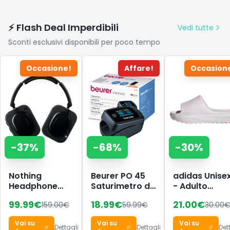
LED, 4 Ugelli
Diversi,
Spegnimento
⚡ Flash Deal Imperdibili
Vedi tutte
Automatico
Sconti esclusivi disponibili per poco tempo
per Auto, Moto,
Bici, Palloni
Occasione!
Affare!
Occasion
-
37
%
-
68
%
-
30
%
Nothing
Beurer PO 45
adidas Unise
Headphone
Saturimetro da
- Adulto
(a) Cuffie
dito
Adilette Lumi
99.99
€
18.99
€
21.00
€
159.00
€
59.99
€
30.00
Wireless Over
Professionale
Slides Sandal
Ear con
Certificato,
Distilled
Vai su
Vai su
Vai su
Cancellazione
Monitoraggio
Pink/crystal
Dettagli
Dettagli
Det