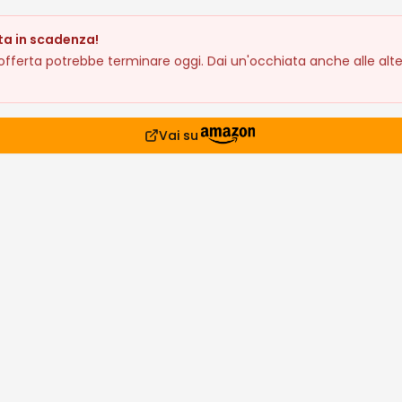
ta in scadenza!
fferta potrebbe terminare oggi. Dai un'occhiata anche alle alte
Vai su
prodotto
2€
siderati
lari che stanno andando a ruba
asione!
Occasione!
Affare!