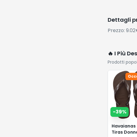
-
39
%
Havaianas 
Tiras Donn
Infradito
14.64
€
24.
Vai su
Amazon
⚡ Flash De
Sconti esclus
Occ