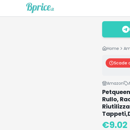
Home
Am
Scade 
Amazon
Petqueen 
Rullo, Ra
Riutilizz
Tappeti,
€
9.02