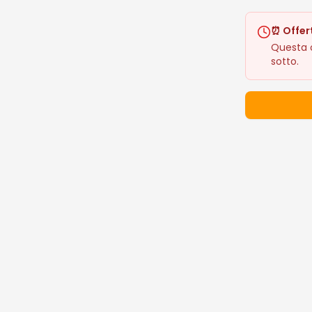
⏰ Offer
Questa o
sotto.
Dettagli 
Prezzo: 9.0
🔥 I Più De
Prodotti popo
Occ