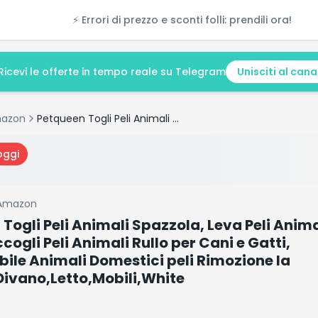
⚡ Errori di prezzo e sconti folli: prendili ora!
Ricevi le offerte in tempo reale su Telegram
Unisciti al cana
azon
Petqueen Togli Peli Animali Spazzola, Leva Peli Animali Lint Rullo, Raccogli Peli Animali Rullo per Cani e Gatti, Riutilizzabile Animali Domestici peli Rimozione la Tappeti,Divano,Letto,Mobili,White
oggi
Amazon
Togli Peli Animali Spazzola, Leva Peli Animal
ccogli Peli Animali Rullo per Cani e Gatti,
abile Animali Domestici peli Rimozione la
Divano,Letto,Mobili,White