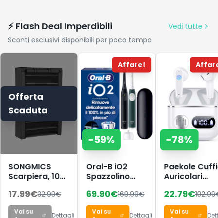
ottimo
BPA –
in acciaio
isolamento
mantiene le
inossidabile,
bevande 12h
ES4519
⚡ Flash Deal Imperdibili
Vedi tutte
calde & 48h
Sconti esclusivi disponibili per poco tempo
fredde,
perfetta fuori
casa
Affare!
Affar
Offerta
Scaduta
-
59
%
-
78
%
SONGMICS
Oral-B iO2
Paekole Cuff
Scarpiera, 10
Spazzolino
Auricolari
Ripiani,
Elettrico |
Bluetooth 6.1 
17.99
€
69.90
€
22.79
€
32.99
€
169.99
€
102.99
Scaffale
Confezione da
Wireless Cuff
Portascarpe
2 |Nero e Verde
In Ear con 6
Vai su
Vai su
Vai su
da Ingresso 28
| 2 Testine di
ENC
Dettagli
Dettagli
Det