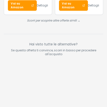
Shampoo Idratante
4G LTE Cat4,
Vai su
Vai su
e Detergente - Per
Modem con SIM,
Dettagli
Dettagli
Amazon
Amazon
morbidezza e
Fino a 150 Mbps,
lucentezza a lunga
Batteria 2400mAh,
durata, 1000 ml
Fino a 12 Ore di
Scorri per scoprire altre offerte simili →
Utilizzo
Hai visto tutte le alternative?
Se questa offerta ti convince, scorri in basso per procedere
all'acquisto