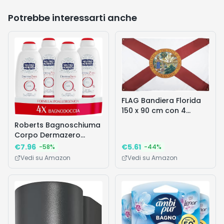
Potrebbe interessarti anche
FLAG Bandiera Florida
150 x 90 cm con 4
occhielli, bandiera
Roberts Bagnoschiuma
Floridiana per balcone
Corpo Dermazero
o parete
Ipoallergenico, Ottimo
€
7.96
€
5.61
-
58
%
-
44
%
per Pelli Delicate e
Vedi su Amazon
Vedi su Amazon
Sensibili