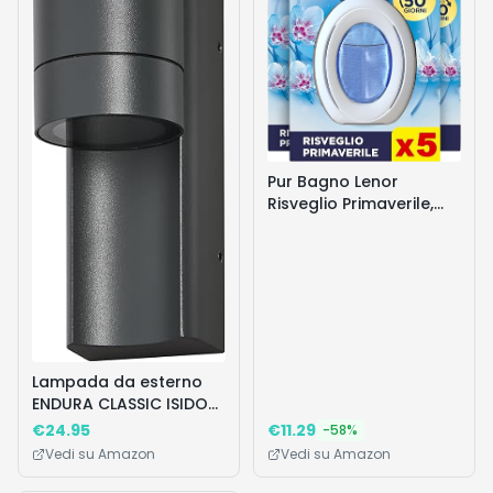
Pur Bagno Lenor
Risveglio Primaverile,
Deodorante Per
Ambienti Ad Azione
Continua
Lampada da esterno
ENDURA CLASSIC ISIDOR
W, lampada da parete
€
24.95
€
11.29
-
58
%
Vedi su Amazon
Vedi su Amazon