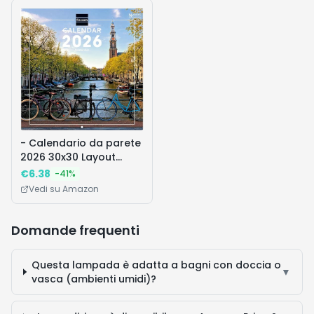
- Calendario da parete
2026 30x30 Layout
mensile Gennaio
€
6.38
-
41
%
Vedi su Amazon
Domande frequenti
Questa lampada è adatta a bagni con doccia o
▼
vasca (ambienti umidi)?