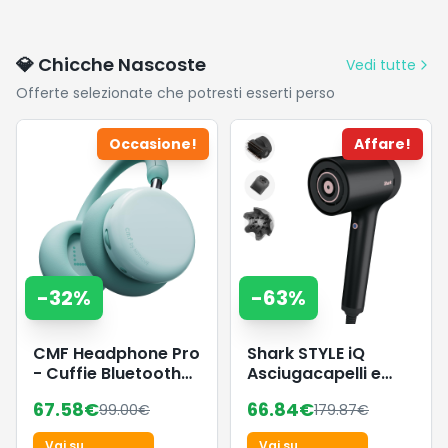
💎 Chicche Nascoste
Vedi tutte
Offerte selezionate che potresti esserti perso
Occasione!
Affare!
-
32
%
-
63
%
CMF Headphone Pro
Shark STYLE iQ
- Cuffie Bluetooth
Asciugacapelli e
Over-Ear Wireless –
Styler per Capelli a
67.58
€
66.84
€
99.00
€
179.87
€
Fino a 100h di
Ioni 3 in 1, con
Batteria, Hi-Res con
Spazzola, Diffusore
Vai su
Vai su