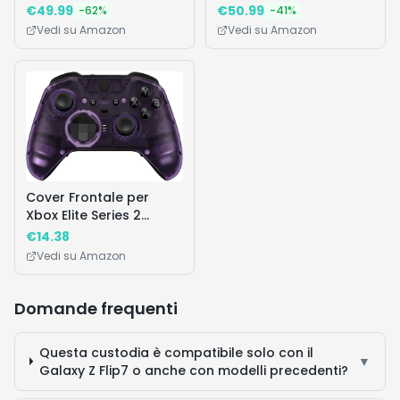
2, 1 Spazzolino Elettrico,
€
49.99
€
50.99
-
62
%
-
41
%
1 Testina Di Ricambio,
Vedi su Amazon
Vedi su Amazon
Custodia Da Viaggio,
Supporto per testine + 1
Dentifricio Oral-B Pro,
Pulizia Denti, Nero
Cover Frontale per
Xbox Elite Series 2
Controller Model
€
14.38
1797,Custodia
Vedi su Amazon
Domande frequenti
Questa custodia è compatibile solo con il
▼
Galaxy Z Flip7 o anche con modelli precedenti?