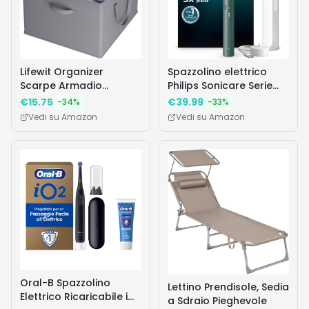
Lifewit Organizer
Spazzolino elettrico
Scarpe Armadio
Philips Sonicare Serie
Pieghevole, Scatole per
3100 - Spazzolino
€
15.75
€
39.99
-
34
%
-
33
%
Scarpe Salvaspazio con
sonico con sensore di
Vedi su Amazon
Vedi su Amazon
Coperchio per 12-16
pressione, 3 intensità,
Paia, Shoes Organizer
EasyStart, SmarTimer,
con Supporto Inferiore
autonomia 14 giorni,
e Manici Rinforzati,
custodia, verde bosco,
Grigio
HX4033/26, [Nuovo]
Oral-B Spazzolino
Lettino Prendisole, Sedia
Elettrico Ricaricabile iO
a Sdraio Pieghevole