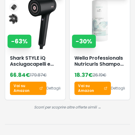
-
63
%
-
30
%
Shark STYLE iQ
Wella Professionals
Asciugacapelli e
Nutricurls Shampoo
Styler per Capelli a
per capelli ricci
66.84
€
18.37
€
179.87
€
26.19
€
Ioni 3 in 1, con
1000ml
Spazzola, Diffusore
Vai su
Vai su
per Ricci e
Dettagli
Dettagli
Amazon
Amazon
Concentratore,
Asciugatura Veloce,
Senza Danni,
Scorri per scoprire altre offerte simili →
Impostazioni
Automatiche,
Nero/Oro Rosa,
HD120EU