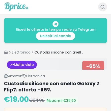
Ricevi le offerte in tempo reale su Telegram
Unisciti al canale
Elettronica
Custodia silicone con anello Galaxy Z Flip7: offerta -65%
Home
Molto visto
-
65
%
Amazon
Elettronica
Custodia silicone con anello Galaxy Z
Flip7: offerta -65%
€
19.00
€
54.90
Risparmi €
35.90