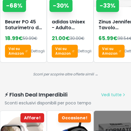
-
68
%
-
30
%
-
33
%
Beurer PO 45
adidas Unisex
Zinus Jennife
Saturimetro da
- Adulto
Tavolo
dito
Adilette Lumia
Scrivania 160
18.99
€
21.00
€
65.99
€
59.99
€
30.00
€
98.54
Professionale
Slides Sandal,
61 x 74 cm -
Certificato,
Distilled
Scrivania
Vai su
Vai su
Vai su
Monitoraggio
Pink/crystal
Ufficio
Dettagli
Dettagli
Det
Amazon
Amazon
Amazon
della
white/dash
Multiuso in
Saturazione di
grey, 40.5 EU
Metallo e
Ossigeno,
Legno - Facil
Frequenza
da Montare -
Scorri per scoprire altre offerte simili →
Cardiaca,
Marrone
Indice di
Espresso Scu
Perfusione,
⚡ Flash Deal Imperdibili
Vedi tutte
Pulsossimetro
Sconti esclusivi disponibili per poco tempo
con
Spegnimento
Automatico
Affare!
Occasione!