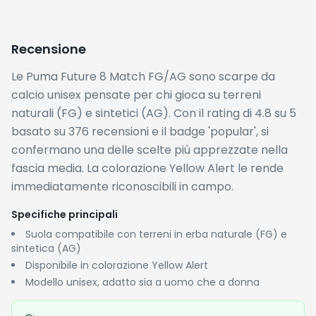
✓
Doppia compatibilità FG/AG: ideale per chi gioca su
superfici diverse senza dover cambiare scarpa
✓
Rating eccezionale di 4.8/5 con quasi 400
recensioni: affidabilità confermata dagli acquirenti
✓
Prezzo accessibile nella fascia entry-mid del
mercato calcistico Puma
CONTRO
✗
Disponibile solo nella colorazione Yellow Alert, senza
alternative cromatiche per chi preferisce toni più
neutri
✗
Nessuno sconto attivo al momento: il prezzo di
€42.99 non corrisponde a un'offerta rispetto al listino
Storico Prezzi
Al momento non è disponibile un prezzo originale di
riferimento, quindi non è possibile calcolare un risparmio
reale rispetto al listino. Il prezzo attuale di €42.99 non