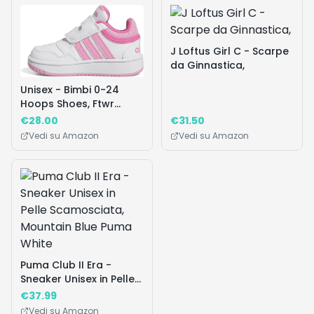
Domande frequenti
Le Puma Future 8 Match sono adatte al campo
▼
in erba sintetica?
La spedizione è disponibile con Amazon Prime?
▼
Qual è la differenza tra Puma Future 8 Match e
▼
Future 8 Pro?
Queste scarpe sono adatte anche alle donne?
▼
🔥 I Più Desiderati
Vedi tutte
Prodotti popolari che stanno andando a ruba
Occasione!
Occasione!
Affar