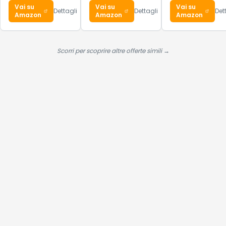
| Uso Quotidiano
Titanium Per
Mantenere il Calore
Scorri per scoprire altre offerte simili →
Hai visto tutte le alternative?
Se questa offerta ti convince, scorri in basso per procedere
all'acquisto