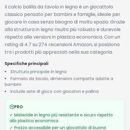
✓
Rating molto alto (4.7/5) con oltre 270 recensioni:
affidabilità confermata dagli acquirenti
CONTRO
✗
Dimensioni da tavolo potrebbero limitare
l'esperienza di gioco per ragazzi più grandi o adulti
✗
Non sono disponibili dettagli ufficiali su dimensioni
precise e peso, il che rende difficile valutarne
l'adeguatezza prima dell'acquisto
Storico Prezzi
Al momento non è disponibile un prezzo originale di
riferimento, quindi non è possibile calcolare un risparmio
effettivo rispetto al listino. Il prezzo attuale di €19.90 non
corrisponde a un minimo storico, ma resta una cifra
competitiva per un calcio balilla in legno destinato ai
bambini.