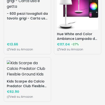
A partire da quale età è adatto questo calcio
▼
balilla da tavolo?
La spedizione è disponibile con Amazon Prime?
▼
È più conveniente rispetto ad altri calcio balilla
▼
da tavolo simili?
Quali sono le dimensioni del tavolo da gioco?
▼
🔥 I Più Desiderati
Vedi tutte
Prodotti popolari che stanno andando a ruba
Occasione!
Occasione!
Occasion