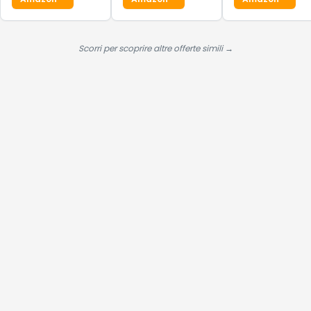
Brillantezza, Pulizia
Sonno, Calcolatori
Scorri per scoprire altre offerte simili →
Profonda
per Android iOS
Hai visto tutte le alternative?
Se questa offerta ti convince, scorri in basso per procedere
all'acquisto