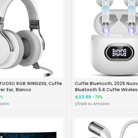
RTUOSO RGB WIRELESS, Cuffie
Cuffie Bluetooth, 2026 Nuov
er Ear, Bianco
Bluetooth 5.4 Cuffie Wireles
6D Stereo/4 ENC Mic, 42Ore 
€
23.99
3
%
-
73
%
Senza Fili Cancellazione Ru
mazon
Vedi su Amazon
Cuffiette Sport Earbuds IP7
Impermeabili Headphones