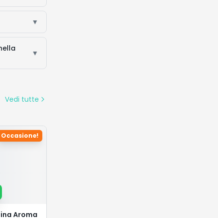
▼
nella
▼
Vedi tutte
Occasione!
tina Aroma