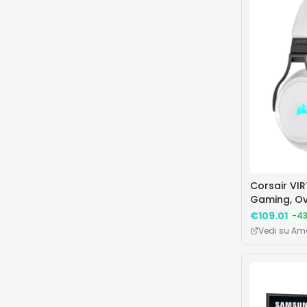
Corsair VI
Gaming, Ov
€
109.01
-
4
Vedi su A