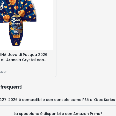
INA Uovo di Pasqua 2026
all'Arancia Crystal con
perienziale e 4 Cioccolatini
mazon
frequenti
 G27i 2026 è compatibile con console come PS5 o Xbox Series
La spedizione è disponibile con Amazon Prime?