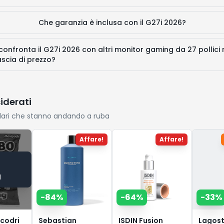
Che garanzia è inclusa con il G27i 2026?
onfronta il G27i 2026 con altri monitor gaming da 27 pollici 
ascia di prezzo?
siderati
lari che stanno andando a ruba
Affare!
Affare!
a
-
84
%
-
64
%
-
33
%
codri
Sebastian
ISDIN Fusion
Lagos