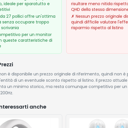
o, ideale per sparatutto e
risultare meno nitida rispett
titivi
QHD della stessa dimension
da 27 pollici offre un'ottima
✗
Nessun prezzo originale dis
à senza occupare troppo
quindi difficile valutare l'eff
a scrivania
risparmio rispetto al listino
ompetitivo per un monitor
 queste caratteristiche di
e
Prezzi
n è disponibile un prezzo originale di riferimento, quindi non è p
entità di un eventuale sconto rispetto al listino. Il prezzo attuale
nta un minimo storico, ma resta comunque competitivo per un
 200Hz.
nteressarti anche