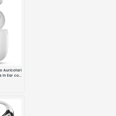
o Auricolari
s In Ear con
Cuffie
more