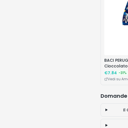
BACI PERUG
Cioccolato 
Sorpresa Es
€
7.84
-
31
%
265g
Vedi su A
Domande 
Il