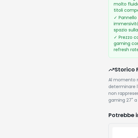
molto fluid
titoli compe
✓
Pannello 
immersivit
spazio sull
✓
Prezzo c
gaming con
refresh rat
Storico 
Al momento no
determinare l'
non rapprese
gaming 27" a
Potrebbe i