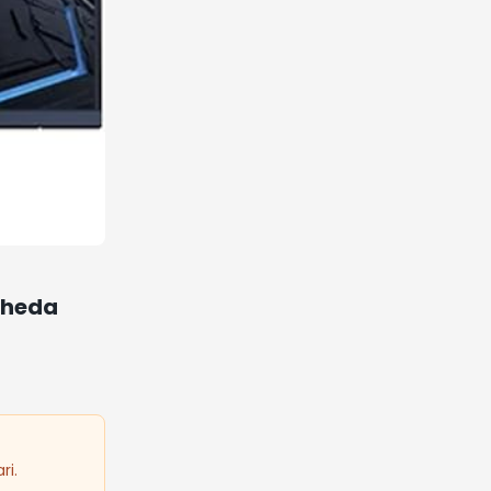
cheda
ri.