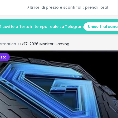
⚡ Errori di prezzo e sconti folli: prendili ora!
Ricevi le offerte in tempo reale su Telegram
Unisciti al cana
formatica
G27i 2026 Monitor Gaming 27" 200Hz: recensione e scheda tecnica
isto