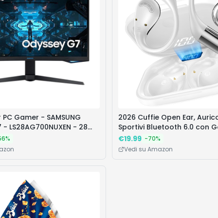
r PC Gamer - SAMSUNG
2026 Cuffie Open Ear, Aurico
 - LS28AG700NUXEN - 28
Sportivi Bluetooth 6.0 con 
nnello IPS - 1ms - 144Hz -
Morbido e Controllo Tattile,
€
19.99
56
%
-
70
%
remium Pro
Cuffie Bluetooth con Stereo 
mazon
Vedi su Amazon
Chiamate Chiare, Cuffie Wir
Impermeabile IP7, Bianco