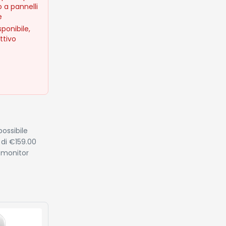
o a pannelli
e
ponibile,
ettivo
ossibile
 di €159.00
 monitor