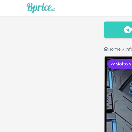
Home
In
Molto v