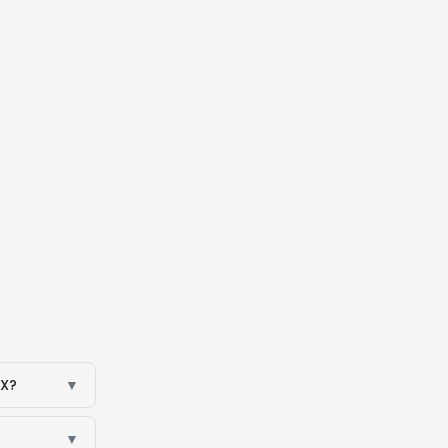
 X?
▼
▼