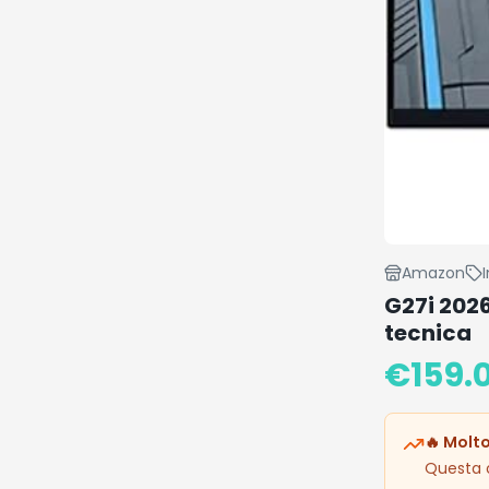
Amazon
G27i 202
tecnica
€
159.
🔥 Molto
Questa o