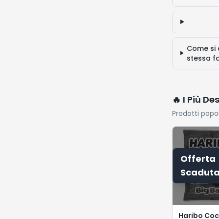
Come si c
stessa f
🔥 I Più De
Prodotti popo
Offerta
Scadut
Haribo Coc