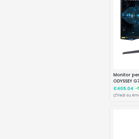
Monitor pe
ODYSSEY G7
UHD 4K - Pa
€
405.04
-
FreeSync P
Vedi su A