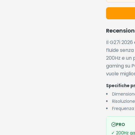
Recension
Il G27i 2026
fluide senz
200Hz e un p
gaming su PC
vuole miglio
Specifiche pr
Dimensione
Risoluzione
Frequenza
PRO
✓
200Hz ga