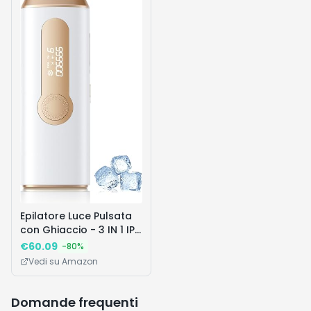
Il dispositivo è adatto a tutti i tipi di pelle?
▼
La spedizione è disponibile con Amazon Prime?
▼
Quante sessioni servono per vedere i risultati?
▼
Qual è la garanzia del prodotto?
▼
🔥 I Più Desiderati
Vedi tutte
Prodotti popolari che stanno andando a ruba
Affare!
Affare!
Affar