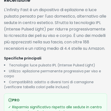
✓
Utilizzo domestico comodo e autonomo, senza
appuntamenti
✓
Rating elevato (4.4/5) con ampia base di
recensioni reali, segnale di affidabilità del prodotto
CONTRO
✗
Non adatto a tutti i toni di pelle molto scura o
capelli molto chiari: verificare la compatibilità prima
dell'acquisto
✗
I risultati visibili richiedono più sessioni nel tempo,
non è un'epilazione immediata come la ceretta
Storico Prezzi
Lo sconto attuale del 63% porta il prezzo da €349,99 a
€129,00, un ribasso consistente che vale circa 220 euro di
risparmio. Non si tratta però del minimo storico del
prodotto, quindi chi ha pazienza potrebbe aspettare un
ulteriore calo, ma il prezzo attuale resta comunque molto