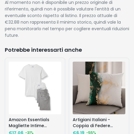
Al momento non è disponibile un prezzo originale di
riferimento, quindi non è possibile valutare l'entità di un
eventuale sconto rispetto al listino. Il prezzo attuale di
€32.88 non rappresenta il minimo storico, quindi vale la
pena monitorarlo nel tempo per cogliere eventuali riduzioni
future.
Potrebbe interessarti anche
Amazon Essentials
Artigiani Italiani -
Magliette Intime
Coppia di Federe
Girocollo in Cotone a
Cuscino 35x35 cm in
€
17.06
€
6.19
-
31
%
-
55
%