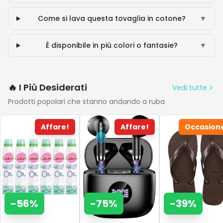
Come si lava questa tovaglia in cotone?
▼
È disponibile in più colori o fantasie?
▼
🔥 I Più Desiderati
Vedi tutte
Prodotti popolari che stanno andando a ruba
Affare!
Affare!
Occasion
-
56
%
-
75
%
-
39
%