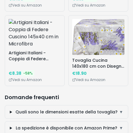
Vestibilità Aderente
Microfibra
Vedi su Amazon
Vedi su Amazon
Uomo, Confezione da 6,
Bianco/Grigio Medio
Puntinato Maniche
Corte, M
Artigiani Italiani -
Coppia di Federe
Tovaglia Cucina
Cuscino 145x40 cm in
140x180 cm con Disegno
Microfibra
M'ama RP
€
8.38
€
18.90
-
58
%
Vedi su Amazon
Vedi su Amazon
Domande frequenti
Quali sono le dimensioni esatte della tovaglia?
▼
La spedizione è disponibile con Amazon Prime?
▼