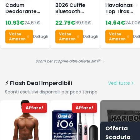
Cadum
2026 Cuffie
Havaianas -
Deodorante
Bluetooth
Top Tiras
48h
Auricolari
Donna,
10.93
€
22.79
€
14.64
€
24.67
€
89.99
€
24.00
Argil'Protect
Bluetooth 5.4,
Infradito
Freschezza
HiFi Stereo
Vai su
Vai su
Vai su
Cotone,
Cuffie Wireless
Dettagli
Dettagli
Det
Amazon
Amazon
Amazon
Confezione da
6 x 200 ml
Scorri per scoprire altre offerte simili →
⚡ Flash Deal Imperdibili
Vedi tutte
Sconti esclusivi disponibili per poco tempo
Affare!
Affare!
Offerta
Scaduta