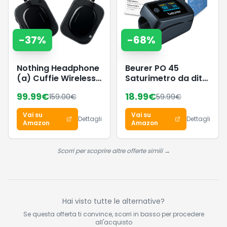
-
37
%
-
68
%
Nothing Headphone
Beurer PO 45
(a) Cuffie Wireless
Saturimetro da dito
Over Ear con
Professionale
99.99
€
18.99
€
159.00
€
59.99
€
Cancellazione
Certificato,
Attiva del Rumore,
Monitoraggio della
Vai su
Vai su
fino a 135h
Saturazione di
Dettagli
Dettagli
Amazon
Amazon
Autonomia, Hi-Res,
Ossigeno,
Spatial Audio,
Frequenza
Controlli Tattili –
Cardiaca, Indice di
Scorri per scoprire altre offerte simili →
Nero
Perfusione,
Pulsossimetro con
Spegnimento
Automatico
Hai visto tutte le alternative?
Se questa offerta ti convince, scorri in basso per procedere
all'acquisto