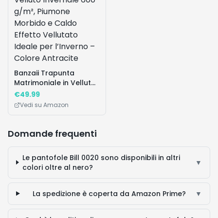
Come scelgo la taglia giusta per le pantofole
▼
Bill 0020?
🔥 I Più Desiderati
Vedi tutte
Prodotti popolari che stanno andando a ruba
Occasione!
Affare!
Occasion
-
37
%
-
68
%
-
30
%
Nothing
Beurer PO 45
adidas Unise
Headphone
Saturimetro da
- Adulto