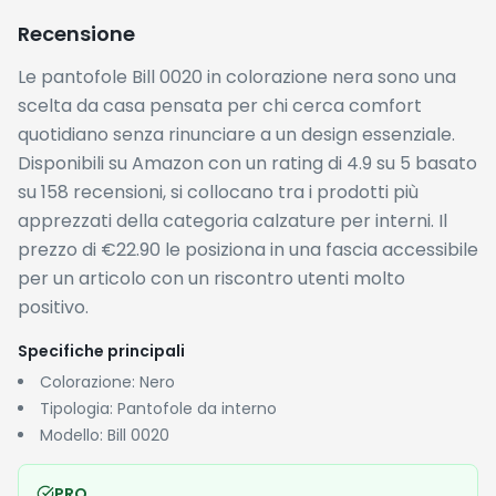
✓
Rating eccezionale di 4.9/5 con oltre 158 recensioni,
indice di alta soddisfazione degli acquirenti
✓
Prezzo contenuto sotto i 25€, adatto a chi cerca un
buon rapporto qualità-prezzo
✓
Badge 'popular' su Amazon, segnale di elevata
richiesta e affidabilità del prodotto
CONTRO
✗
Disponibile solo nella colorazione nera, senza
alternative cromatiche per chi preferisce toni più
vivaci
✗
Le specifiche tecniche dettagliate (materiale,
suola, taglie disponibili) non sono esplicitamente
dichiarate nel titolo prodotto
Storico Prezzi
Attualmente le pantofole Bill 0020 sono proposte a €22.90
senza alcuno sconto rispetto al prezzo di riferimento, che