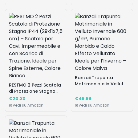
Banzaii Trapunta
Matrimoniale in Velluto
Invernale 600 g/m²,
€
49.99
Piumone Morbido e
Vedi su Amazon
Caldo Effetto Vellutato
Ideale per l’Inverno –
Colore Antracite
Domande frequenti
Le pantofole Bill 0020 sono disponibili in altri
▼
colori oltre al nero?
La spedizione è coperta da Amazon Prime?
▼
Qual è la politica di reso per queste pantofole?
▼