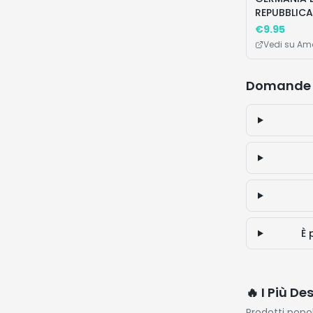
REPUBBLIC
€
9.95
Vedi su A
Domande 
È 
🔥 I Più De
Prodotti popo