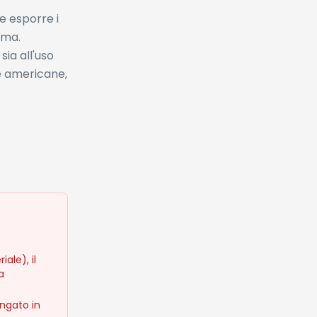
e esporre i
ema.
sia all'uso
re americane,
ale), il
a
ungato in