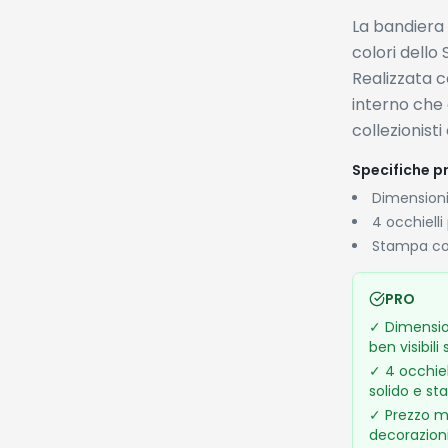
La bandiera 
colori dello
Realizzata co
interno che 
collezionisti
Specifiche pr
Dimensioni
4 occhielli 
Stampa con
PRO
✓
Dimensio
ben visibili
✓
4 occhie
solido e st
✓
Prezzo mo
decorazion