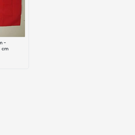
m -
0 cm