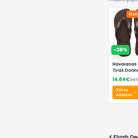
Occ
-
39
%
Havaianas 
Tiras Donn
Infradito
14.64
€
24.
Vai su
Amazon
⚡ Flash De