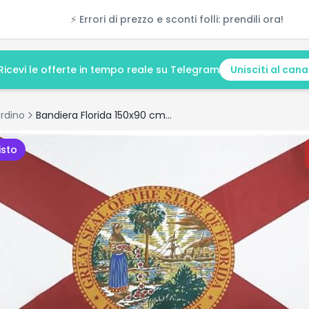
⚡ Errori di prezzo e sconti folli: prendili ora!
Ricevi le offerte in tempo reale su Telegram
Unisciti al cana
rdino
Bandiera Florida 150x90 cm – Offerta e Recensione
isto