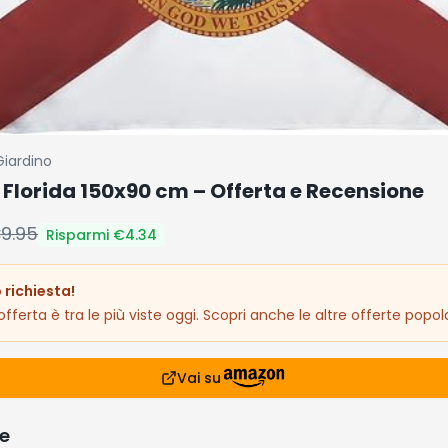
Giardino
Florida 150x90 cm – Offerta e Recensione
€
9.95
Risparmi €
4.34
 richiesta!
fferta è tra le più viste oggi. Scopri anche le altre offerte popola
Vai su
e