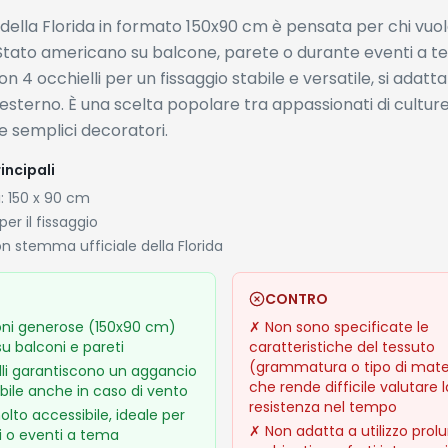
della Florida in formato 150x90 cm è pensata per chi vuol
 Stato americano su balcone, parete o durante eventi a t
n 4 occhielli per un fissaggio stabile e versatile, si adatta 
esterno. È una scelta popolare tra appassionati di cultu
 e semplici decoratori.
incipali
: 150 x 90 cm
per il fissaggio
 stemma ufficiale della Florida
CONTRO
ni generose (150x90 cm)
✗
Non sono specificate le
 su balconi e pareti
caratteristiche del tessuto
(grammatura o tipo di materi
lli garantiscono un aggancio
che rende difficile valutare l
abile anche in caso di vento
resistenza nel tempo
lto accessibile, ideale per
✗
Non adatta a utilizzo prol
i o eventi a tema