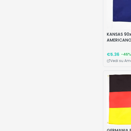
KANSAS 90
AMERICANO 
cm
€
5.36
-
46
%
Vedi su A
GERMANIA E