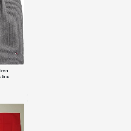
Pima
stine