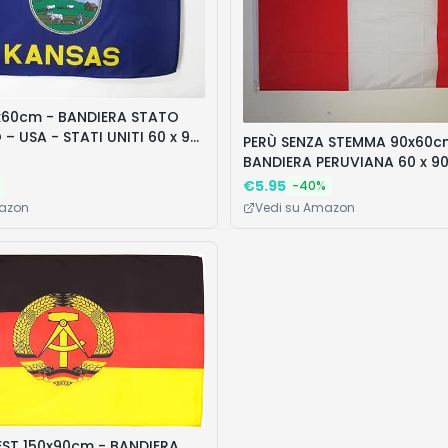
x60cm - BANDIERA STATO
– USA - STATI UNITI 60 x 90
PERÙ SENZA STEMMA 90x60c
BANDIERA PERUVIANA 60 x 9
€
5.95
-
40
%
mazon
Vedi su Amazon
ST 150x90cm - BANDIERA