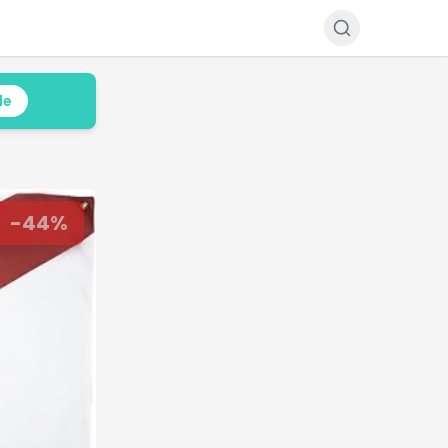
le
-
44
%