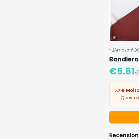
Amazon
Bandiera 
€
5.61
🔥 Molto
Questa o
Recension