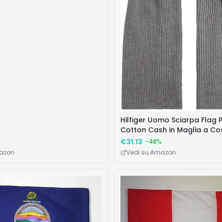
Hilfiger Uomo Sciarpa Flag 
Cotton Cash in Maglia a Co
€
31.13
-
48
%
mazon
Vedi su Amazon