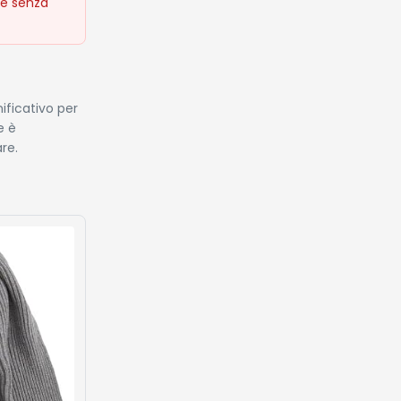
ie senza
ificativo per
e è
re.