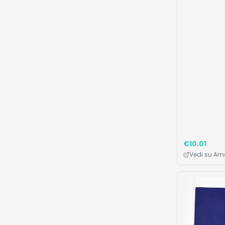
€
10.01
Vedi su A