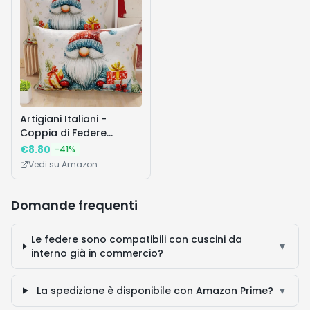
Come si lavano le federe in microfibra?
▼
Quante federe sono incluse nella confezione?
▼
🔥 I Più Desiderati
Vedi tutte
Prodotti popolari che stanno andando a ruba
Affare!
Affare!
Affar
-
78
%
-
66
%
-
65
%
TP-Link M7005
IGLOO Retro
IGLOO TRAVE