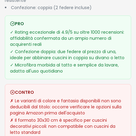
Storico Prezzi
Lo sconto attuale del 52% porta il prezzo da €13.90 a €6.70,
dimezzando di fatto il costo della coppia di federe. Non si
tratta del minimo storico, quindi potrebbe esserci margine
per ulteriori riduzioni, ma il prezzo corrente è comunque
molto competitivo per la categoria.
Potrebbe interessarti anche
VASAGLE Scarpiera
Artigiani Italiani -