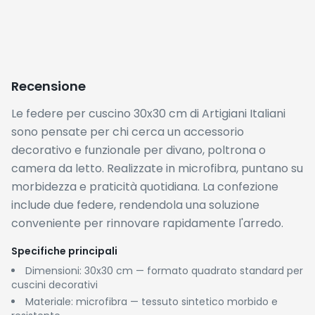
Confezione: coppia (2 federe incluse)
PRO
✓
Rating eccezionale di 4.9/5 su oltre 1000 recensioni:
affidabilità confermata da un ampio numero di
acquirenti reali
✓
Confezione doppia: due federe al prezzo di una,
ideale per abbinare cuscini in coppia su divano o letto
✓
Microfibra morbida al tatto e semplice da lavare,
adatta all'uso quotidiano
CONTRO
✗
Le varianti di colore e fantasia disponibili non sono
deducibili dal titolo: occorre verificare le opzioni sulla
pagina Amazon prima dell'acquisto
✗
Il formato 30x30 cm è specifico per cuscini
decorativi piccoli: non compatibile con cuscini da
letto standard