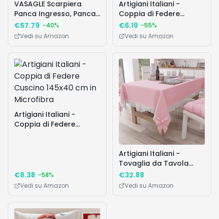
Artigiani Italiani -
Coppia di Federe
Cuscino 40x60 cm in
€
8.80
-
41
%
Microfibra
Vedi su Amazon
Domande frequenti
Le federe sono compatibili con cuscini da
▼
interno già in commercio?
La spedizione è disponibile con Amazon Prime?
▼