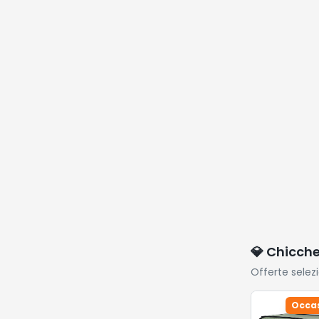
💎 Chicch
Offerte selez
Occas