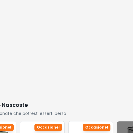
cerami
con se
tempe
e Nascoste
ionate che potresti esserti perso
ione!
Occasione!
Occasione!