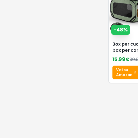
-
48
%
Box per cuc
box per can
cuccioli, g
15.99
€
30.
per cani, ga
conigli,
Vai su
beccuccio (
Amazon
2 – verde)