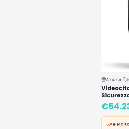
Amazon
Videocito
Sicurezz
€
54.2
🔥 Molto