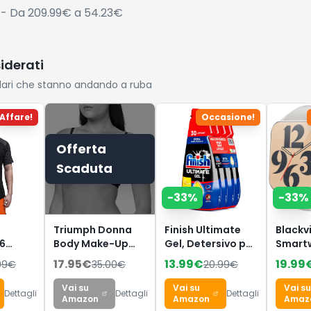
- Da 209.99€ a 54.23€
siderati
lari che stanno andando a ruba
Affare!
Occasione!
Offerta
Scaduta
-
33
%
-
33
%
Triumph Donna
Finish Ultimate
Blackv
6
Body Make-Up
Gel, Detersivo per
Smart
Essentials W,
Lavastoviglie, 120
Uomo 
17.95
€
13.99
€
19.99
99
€
35.00
€
20.99
€
Wired bra, BLACK,
Lavaggi, 4
Effett
4B
confezioni da 30
Rispond
Vai su
Vai su
Vai su
Dettagli
Dettagli
Dettagli
Lavaggi, Limone,
Chiama
Amazon
Amazon
Amaz