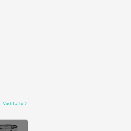
ca/tourmalina
nsore di
ratura
Vedi tutte