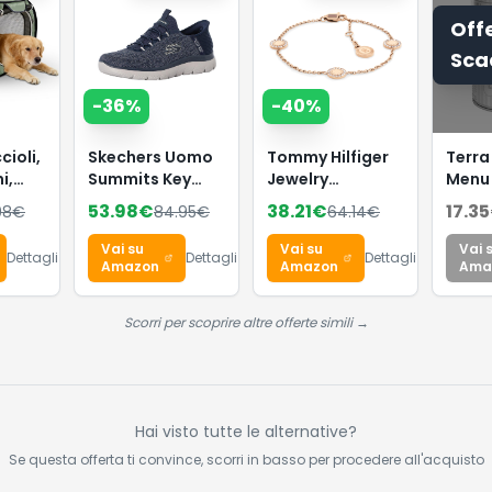
Off
Sca
-
36
%
-
40
%
cioli,
Skechers Uomo
Tommy Hilfiger
Terra
i,
Summits Key
Jewelry
Menu
abbia
Pace Slip-In
Braccialetto da
Cucci
53.98
€
38.21
€
17.35
98
€
84.95
€
64.14
€
tti,
ALLENATRICE,
Donna in Acciaio
Confe
Navy Mesh, 39.5
Inossidabile con
Pezzi
Vai su
Vai su
Vai 
Dettagli
Dettagli
Dettagli
stile
EU
Charms
(Conf
Amazon
Amazon
Ama
Impreziositi da
12 x 
Cristalli -
Scorri per scoprire altre offerte simili →
Disponibile in
versione Oro,
Oro Rosa o
Argento
Hai visto tutte le alternative?
Se questa offerta ti convince, scorri in basso per procedere all'acquisto