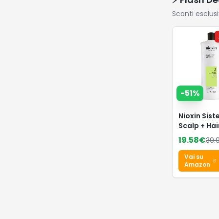
Sconti esclus
-
51
%
Nioxin Sis
Scalp + Hai
Shampoo -
19.58
€
39.
Shampoo
Fortificant
Vai su
Capelli Nat
Amazon
con
Assottigli
Avanzato -
Biotina e
Niacinamid