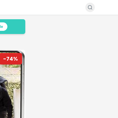
le
-
74
%