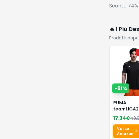
Sconto 74% 
🔥 I Più De
Prodotti popo
-
61
%
PUMA
teamLIGA2
Maglia
17.34
€
43.
Vai su
Amazon