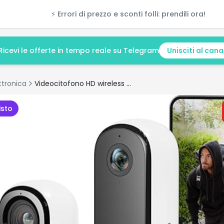
⚡ Errori di prezzo e sconti folli: prendili ora!
Ricevi le offerte in tempo reale su Telegram
Unisciti al cana
ttronica
Videocitofono HD wireless & telecamera 2K da interno – Sicurezza Smart Home per famiglia e animali
isto