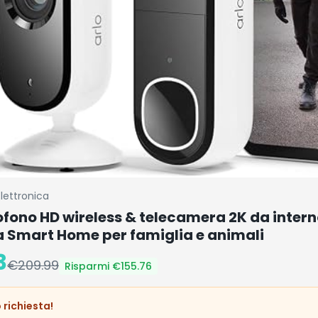
Elettronica
fono HD wireless & telecamera 2K da intern
a Smart Home per famiglia e animali
3
€
209.99
Risparmi €
155.76
 richiesta!