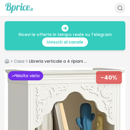
Ricevi le offerte in tempo reale su Telegram
Unisciti al canale
Casa
Libreria verticale a 4 ripiani con design intagliato
Home
Molto visto
-
40
%