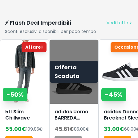
⚡ Flash Deal Imperdibili
Vedi tutte
Sconti esclusivi disponibili per poco tempo
Affare!
Occasion
Offerta
Scaduta
-
50
%
-
45
%
511 Slim
adidas Uomo
adidas Donn
Chillwave
BARREDA
Breaknet Sle
Decode Shoes,
Shoes, Core
55.00
€
45.61
€
33.00
€
109.85
€
85.00
€
60.00
Core
Black/Ftwr
Black/Lucid
White/Core