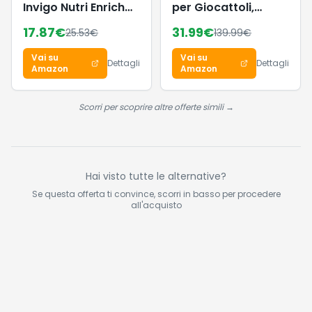
Invigo Nutri Enrich
per Giocattoli,
Maschera capelli -
Mobile Cameretta
17.87
€
31.99
€
25.53
€
139.99
€
Ottima con
con 7 Contenitori in
shampoo
Tessuto, Libreria per
Vai su
Vai su
professionale
Bambini,
Dettagli
Dettagli
Amazon
Amazon
capelli - Maschera
Organizzatore
capelli con vitamina
Giochi, 29,5 x 62,5 x
E 500 ml
60 cm, Bianco
Scorri per scoprire altre offerte simili →
GKR034W01
Hai visto tutte le alternative?
Se questa offerta ti convince, scorri in basso per procedere
all'acquisto