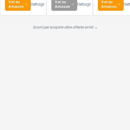
Vai su
Vai su
Vai su
Aquamarine/GUM5,
Black, 38 EU
Dettagli
Dettagli
Det
Amazon
Amazon
Amazon
38 EU
Scorri per scoprire altre offerte simili →