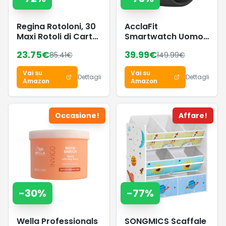
Regina Rotoloni, 30
AcclaFit
Maxi Rotoli di Carta
Smartwatch Uomo
Igienica a 2 Veli
Donna con
23.75
€
39.99
€
85.41
€
149.99
€
Chiamate
Bluetooth, Orologio
Vai su
Vai su
Fitness Rotondo da
Dettagli
Dettagli
Amazon
Amazon
1,38" con 147+
Modalità Sportive,
Cardiofrequenzimetro,
Occasione!
Affare!
Sonno, IP68
Impermeabile,
Compatibile con
Android iOS
-
30
%
-
77
%
Wella Professionals
SONGMICS Scaffale