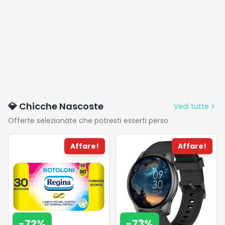
💎 Chicche Nascoste
Vedi tutte
Offerte selezionate che potresti esserti perso
Affare!
Affare!
-
72
%
-
73
%