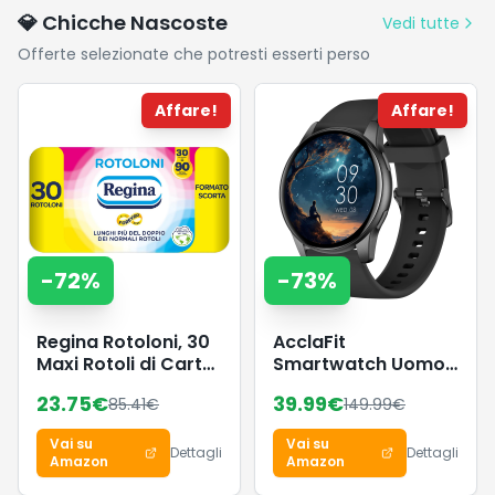
All'aperto co
💎 Chicche Nascoste
Vedi tutte
Caso di
Offerte selezionate che potresti esserti perso
Ricarica,USB-
C, IPX7 -
Carbonio Ne
Affare!
Affare!
-
72
%
-
73
%
Regina Rotoloni, 30
AcclaFit
Maxi Rotoli di Carta
Smartwatch Uomo
Igienica a 2 Veli
Donna con
23.75
€
39.99
€
85.41
€
149.99
€
Chiamate
Bluetooth, Orologio
Vai su
Vai su
Fitness Rotondo da
Dettagli
Dettagli
Amazon
Amazon
1,38" con 147+