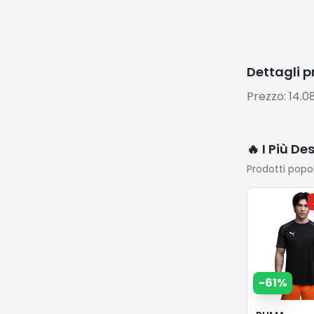
-
61
%
PUMA
teamLIGA2
Maglia
17.34
€
43.
Vai su
Amazon
⚡ Flash De
Sconti esclus