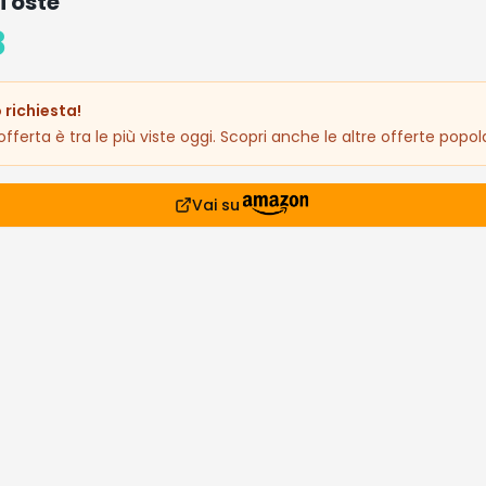
 Toste
8
 richiesta!
fferta è tra le più viste oggi. Scopri anche le altre offerte popola
Vai su
prodotto
08€
siderati
lari che stanno andando a ruba
Affare!
Occasione!
Occasione!