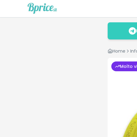
Home
In
Molto v