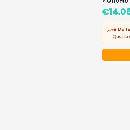
> Offerte
€
14.0
🔥 Molto
Questa o
Dettagli 
Prezzo: 14.
🔥 I Più De
Prodotti popo