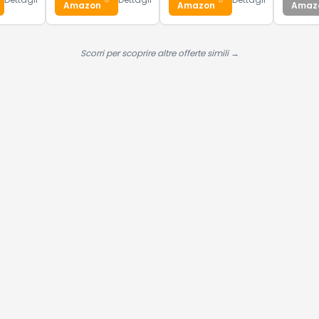
Hai visto tutte le alternative?
con s
Se questa offerta ti convince, scorri in basso per procedere all'acquisto
temp