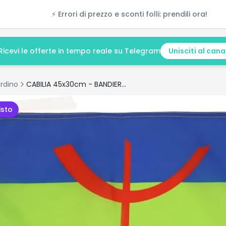
⚡ Errori di prezzo e sconti folli: prendili ora!
Ricevi le offerte in tempo reale su Telegram
Unisciti al cana
rdino
CABILIA 45x30cm - BANDIERINA BERBERA - ALGERIA 30 x 45 cm cordicelle
isto