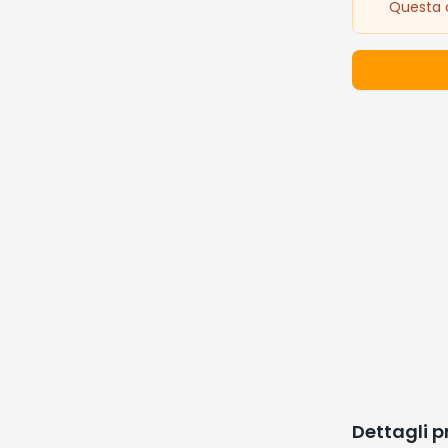
Questa o
Dettagli 
Prezzo: 5.9
🔥 I Più De
Prodotti popo
-
78
%