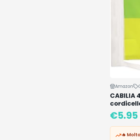
Amazon
CABILIA 
cordicell
€
5.95
🔥 Molto