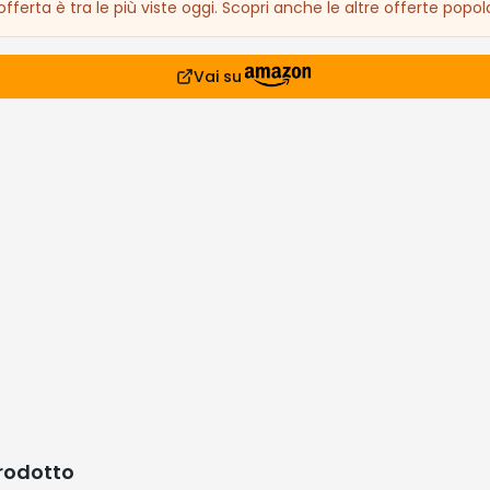
fferta è tra le più viste oggi. Scopri anche le altre offerte popola
Vai su
prodotto
5€
siderati
lari che stanno andando a ruba
Affare!
Affare!
Affare!
Offe
Scad
-
66
%
-
65
%