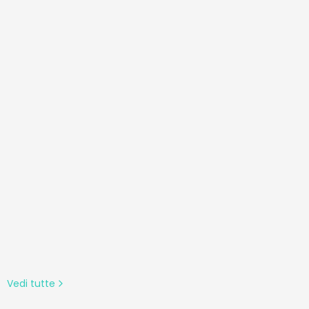
ione
 (Nero)
Vedi tutte