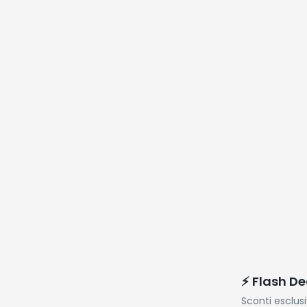
Struttura d
Metallo, Gr
RXJ36G
⚡ Flash De
Sconti esclus