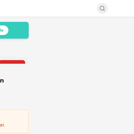
le
-
34
%
on
ri.