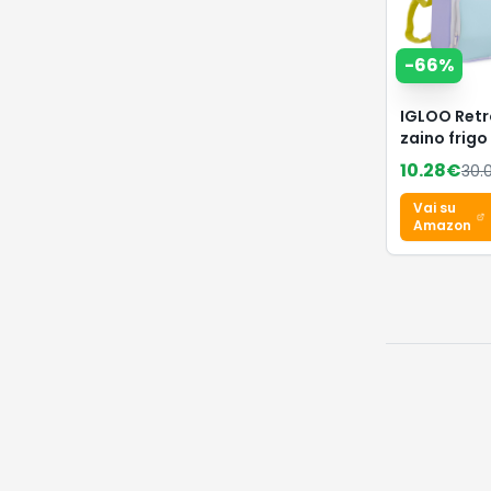
-
66
%
IGLOO Retr
zaino frigo
borsa term
10.28
€
30.
9 L, design 
zaino legg
Vai su
per spiaggi
Amazon
picnic,
campeggio
outdoor –
ottimo
isolament