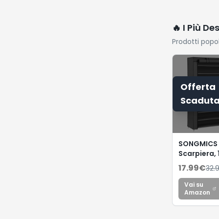
🔥 I Più De
Prodotti popo
Offerta
Scadut
SONGMICS
Scarpiera, 
Ripiani, Sc
17.99
€
32.
Portascar
Ingresso 28
Vai su
160 cm con
Amazon
Copertura 
Tessuto, Sl