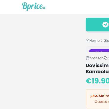
Home
Gio
Molto v
Amazon
Uovissim
Bambola
€
19.9
🔥 Molto
Questa o