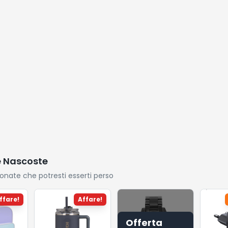
e Nascoste
ionate che potresti esserti perso
ffare!
Affare!
Offerta