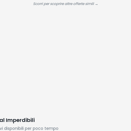
i
carica | Custodia
Filo Stereo HiFi 48
Confez
Scorri per scoprire altre offerte simili →
igio
da viaggio
Ore di
Regalo
Riproduzione per
iOS/Android -
Ceramico Bianco
al Imperdibili
ivi disponibili per poco tempo