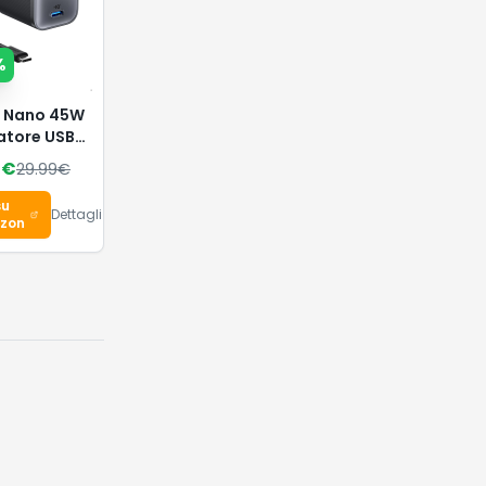
%
r Nano 45W
atore USB-
mpatto e
9
€
29.99
€
evole
su
Dettagli
zon