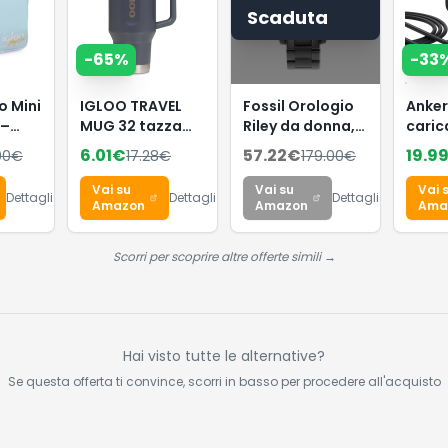
Scaduta
-
65
%
-
33
o Mini
IGLOO TRAVEL
Fossil Orologio
Anke
 –
MUG 32 tazza
Riley da donna,
caric
ica
termica 900ml in
movimento al
C co
6.01
€
57.22
€
19.9
00
€
17.28
€
179.00
€
retrò,
acciaio inox con
quarzo
piegh
ero
cannuccia –
multifunzione,
Vai su
Vai su
Vai 
Dettagli
Dettagli
Dettagli
a,
borraccia
cassa in acciaio
Amazon
Amazon
Ama
ermetica adatta
inossidabile
,
a bevande
nera da 38 mm
Scorri per scoprire altre offerte simili →
gassate, senza
con bracciale in
BPA – mantiene
acciaio
o
le bevande 12h
inossidabile,
calde & 48h
ES4519
fredde, perfetta
Hai visto tutte le alternative?
fuori casa
Se questa offerta ti convince, scorri in basso per procedere all'acquisto