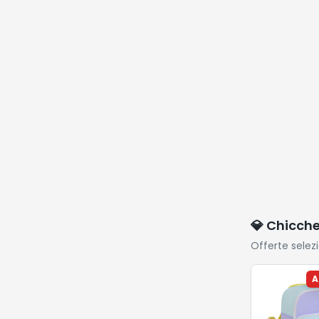
💎 Chicch
Offerte selez
A