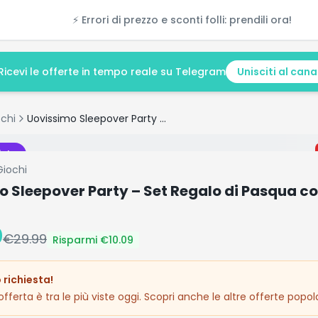
⚡ Errori di prezzo e sconti folli: prendili ora!
Ricevi le offerte in tempo reale su Telegram
Unisciti al cana
chi
Uovissimo Sleepover Party – Set Regalo di Pasqua con Bambola
isto
Giochi
o Sleepover Party – Set Regalo di Pasqua c
0
€
29.99
Risparmi €
10.09
 richiesta!
fferta è tra le più viste oggi. Scopri anche le altre offerte popola