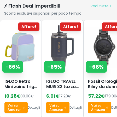
Sonno, IP68
vitamina E 5
⚡ Flash Deal Imperdibili
Vedi tutte
Impermeabile,
ml
Sconti esclusivi disponibili per poco tempo
Compatibile
con Android
iOS
Affare!
Affare!
Affar
-
66
%
-
65
%
-
68
%
IGLOO Retro
IGLOO TRAVEL
Fossil Orolog
Mini zaino frigo
MUG 32 tazza
Riley da donn
– borsa
termica 900ml
movimento a
10.28
€
6.01
€
57.22
€
30.00
€
17.28
€
179.00
termica 9 L,
in acciaio inox
quarzo
design retrò,
con cannuccia
multifunzione
Vai su
Vai su
Vai su
zaino leggero
– borraccia
cassa in
Dettagli
Dettagli
Det
Amazon
Amazon
Amazon
per spiaggia,
ermetica
acciaio