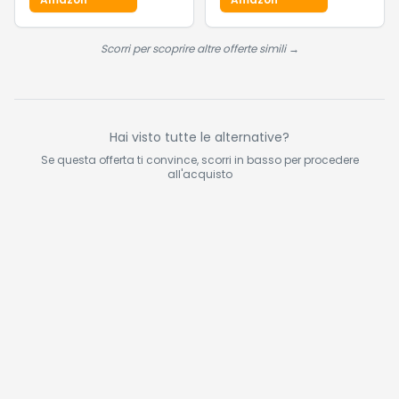
Scarpiera, Cubo 30
x 30 x 30 cm,
Soggiorno, Camera
Scorri per scoprire altre offerte simili →
da Letto, Martello di
Gomma, Bianco
Crema LPC111M01
Hai visto tutte le alternative?
Se questa offerta ti convince, scorri in basso per procedere
all'acquisto