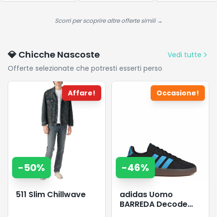
picnic,
adatta a
inossidabile
campeggio,
bevande
nera da 38 
outdoor –
gassate, senza
con braccial
Scorri per scoprire altre offerte simili →
ottimo
BPA –
in acciaio
isolamento
mantiene le
inossidabile,
bevande 12h
ES4519
💎 Chicche Nascoste
Vedi tutte
calde & 48h
Offerte selezionate che potresti esserti perso
fredde,
perfetta fuori
casa
Affare!
Occasione!
-
50
%
-
46
%
511 Slim Chillwave
adidas Uomo
BARREDA Decode
Shoes, Core