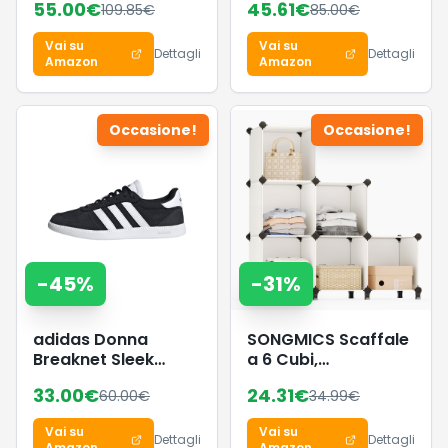
55.00
€
45.61
€
109.85
€
85.00
€
Black/Lucid
Aquamarine/GUM5,
Vai su
Vai su
38 EU
Dettagli
Dettagli
Amazon
Amazon
Occasione!
Occasione!
-
45
%
-
31
%
adidas Donna
SONGMICS Scaffale
Breaknet Sleek
a 6 Cubi,
Shoes, Core
Organizzatore
33.00
€
24.31
€
60.00
€
34.99
€
Black/Ftwr
Modulare,
White/Core Black,
Portaoggetti in
Vai su
Vai su
38 EU
Plastica con Piedini,
Dettagli
Dettagli
Amazon
Amazon