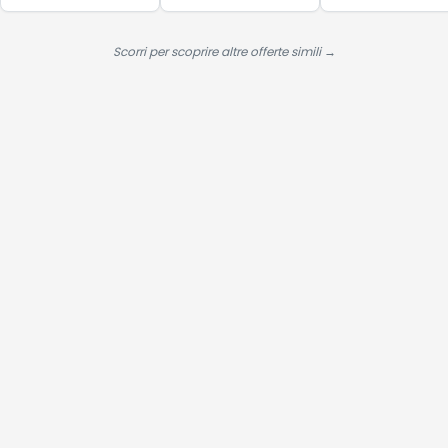
Auricolari ad
Alte
Prestazioni per
Scorri per scoprire altre offerte simili →
Gli Amanti
Degli Sport
All'aperto con
Caso di
Ricarica,USB-
C, IPX7 -
Carbonio Nero