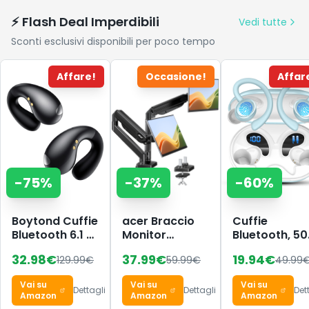
⚡ Flash Deal Imperdibili
Vedi tutte
Sconti esclusivi disponibili per poco tempo
Affare!
Occasione!
Affar
-
75
%
-
37
%
-
60
%
Boytond Cuffie
acer Braccio
Cuffie
Bluetooth 6.1 -
Monitor
Bluetooth, 5
Sports
Doppio
Auricolari
32.98
€
37.99
€
19.94
€
129.99
€
59.99
€
49.99
Wireless
Supporto
Bluetooth 5.4
Auricolari Clip
Schermi
HiFi Stereo,
Vai su
Vai su
Vai su
Orecchio
17"-32"
Cuffie Wirele
Dettagli
Dettagli
Det
Amazon
Amazon
Amazon
Elegante