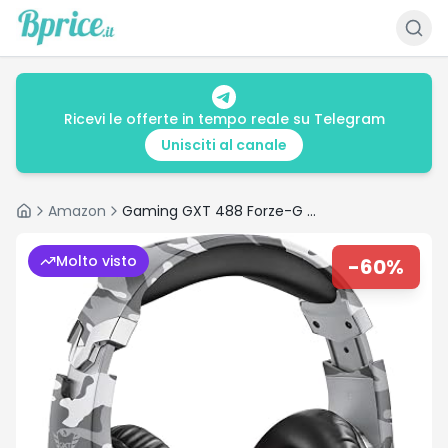
Ricevi le offerte in tempo reale su Telegram
Unisciti al canale
Amazon
Gaming GXT 488 Forze-G Cuffie PS4 e PS5 con Licenza Ufficiale PlayStation
Home
Molto visto
-
60
%