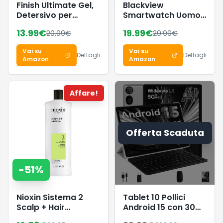
Finish Ultimate Gel,
Blackview
Detersivo per
Smartwatch Uomo
Lavastoviglie, 120
Donna, Effettua e
13.99
€
19.99
€
20.99
€
29.99
€
Lavaggi, 4
Rispondi alle
confezioni da 30
Chiamate,1,85''
Vai su
Vai su
Lavaggi, Limone,
Orologio Intelligente
Dettagli
Dettagli
Amazon
Amazon
Extra Potere
Fitness,Cardiofrequenzi
Sgrassante, Extra
Monitoraggio del
Brillantezza, Pulizia
Sonno, Calcolatori
Affare!
Profonda
per Android iOS
Offerta Scaduta
-
51
%
Nioxin Sistema 2
Tablet 10 Pollici
Scalp + Hair
Android 15 con 30
Shampoo -
GB RAM+2TB ROM