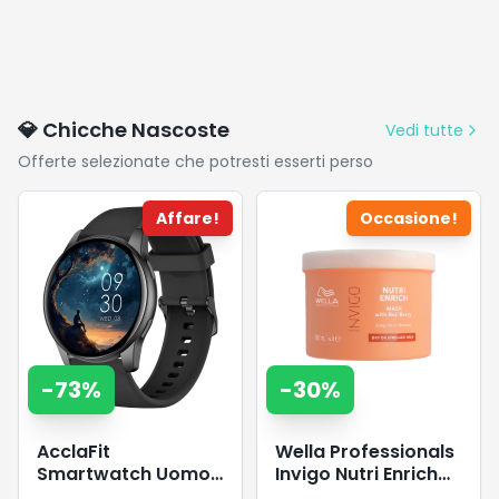
💎 Chicche Nascoste
Vedi tutte
Offerte selezionate che potresti esserti perso
Affare!
Occasione!
-
73
%
-
30
%
AcclaFit
Wella Professionals
Smartwatch Uomo
Invigo Nutri Enrich
Donna con
Maschera capelli -