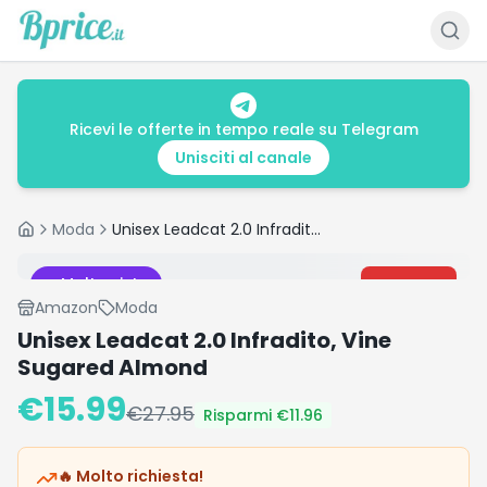
Ricevi le offerte in tempo reale su Telegram
Unisciti al canale
Moda
Unisex Leadcat 2.0 Infradito, Vine Sugared Almond
Home
Molto visto
-
43
%
Amazon
Moda
Unisex Leadcat 2.0 Infradito, Vine
Sugared Almond
€
15.99
€
27.95
Risparmi €
11.96
🔥 Molto richiesta!