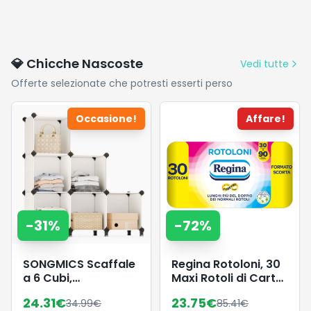
💎 Chicche Nascoste
Vedi tutte
Offerte selezionate che potresti esserti perso
Occasione!
Affare!
-
31
%
-
72
%
SONGMICS Scaffale
Regina Rotoloni, 30
a 6 Cubi,
Maxi Rotoli di Carta
Organizzatore
Igienica a 2 Veli
24.31
€
23.75
€
34.99
€
85.41
€
Modulare,