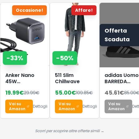
Occasione!
Affare!
Offerta
Scaduta
-
33
%
-
50
%
Anker Nano
511 Slim
adidas Uomo
45W
Chillwave
BARREDA
caricatore
Decode Shoe
19.99
€
55.00
€
45.61
€
29.99
€
109.85
€
85.00
USB-C
Core
compatto e
Black/Lucid
Vai su
Vai su
Vai su
pieghevole
Aquamarine/
Dettagli
Dettagli
Det
Amazon
Amazon
Amazon
38 EU
Scorri per scoprire altre offerte simili →