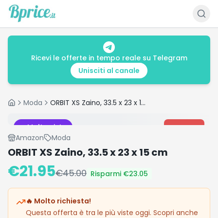
Ricevi le offerte in tempo reale su Telegram
Unisciti al canale
Moda
ORBIT XS Zaino, 33.5 x 23 x 15 cm
Home
Molto visto
-
51
%
Amazon
Moda
ORBIT XS Zaino, 33.5 x 23 x 15 cm
€
21.95
€
45.00
Risparmi €
23.05
🔥 Molto richiesta!
Questa offerta è tra le più viste oggi. Scopri anche