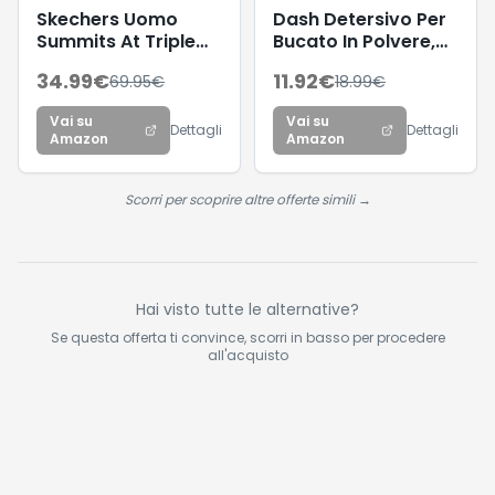
Skechers Uomo
Dash Detersivo Per
Summits At Triple
Bucato In Polvere,
Bridges Scarpe da
66 Lavaggi,
34.99
€
11.92
€
69.95
€
18.99
€
Ginnastica, Black
Tecnologia anti
Textile/Synthetic/Trim,
residui, rimuove le
Vai su
Vai su
41.5 EU
macchie, efficace a
Dettagli
Dettagli
Amazon
Amazon
cicli brevi e a freddo
Scorri per scoprire altre offerte simili →
Hai visto tutte le alternative?
Se questa offerta ti convince, scorri in basso per procedere
all'acquisto