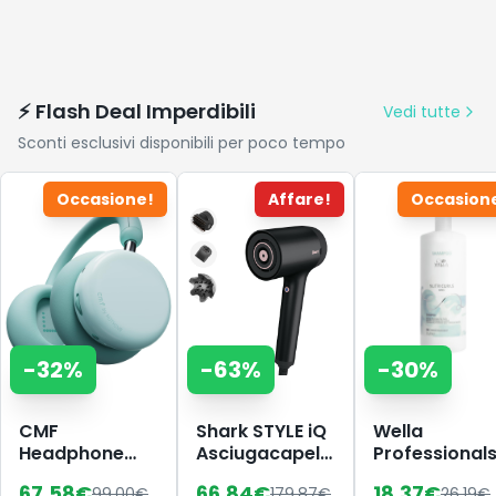
⚡ Flash Deal Imperdibili
Vedi tutte
Sconti esclusivi disponibili per poco tempo
Occasione!
Affare!
Occasion
-
32
%
-
63
%
-
30
%
CMF
Shark STYLE iQ
Wella
Headphone
Asciugacapelli
Professional
Pro - Cuffie
e Styler per
Nutricurls
67.58
€
66.84
€
18.37
€
99.00
€
179.87
€
26.19
€