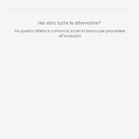
da Polso, Sonno,
IP68 per Android iOS
Hai visto tutte le alternative?
Se questa offerta ti convince, scorri in basso per procedere
all'acquisto