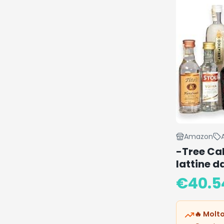
Amazon
-Tree Cal
lattine d
€
40.5
🔥 Molto