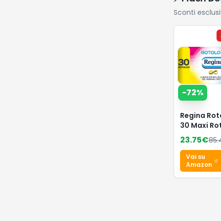
Sconti esclus
-
72
%
Regina Rot
30 Maxi Rot
Carta Igien
23.75
€
85.
Veli
Vai su
Amazon