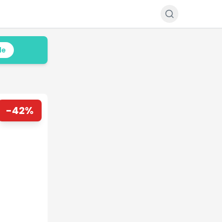
le
-
42
%