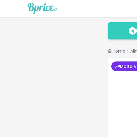
Home
Ali
Molto v