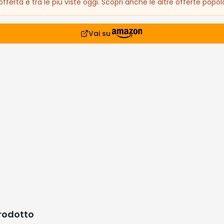
fferta è tra le più viste oggi. Scopri anche le altre offerte popola
Vai su
prodotto