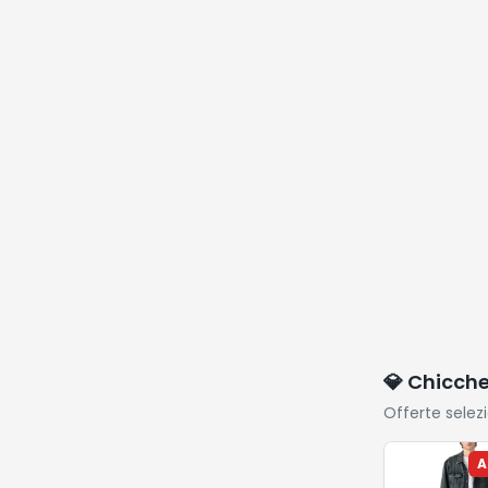
💎 Chicch
Offerte selez
A