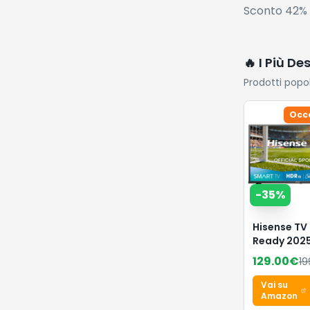
Sconto 42% 
🔥 I Più De
Prodotti popo
Occ
-
35
%
Hisense TV
Ready 202
32E43QT, 
129.00
€
19
TV VIDAA U
Airplay2, 
Vai su
Mode, Work
Amazon
Alexa, Tun