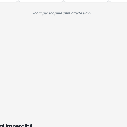
 10,
Prestazioni per
, 2025
Gli Amanti Degli
Scorri per scoprire altre offerte simili →
Sport All'aperto
con Caso di
Ricarica,USB-C,
IPX7 - Carbonio
Nero
al Imperdibili