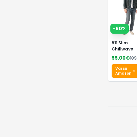
-
50
%
511 Slim
Chillwave
55.00
€
109
Vai su
Amazon