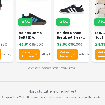
-
46
%
-
45
%
-
31
adidas Uomo
adidas Donna
SONG
BARREDA
Breaknet Sleek
Scaff
Decode Shoes,
Shoes, Core
Cubi,
45.61
€
33.00
€
24.31
.85
€
85.00
€
60.00
€
Core Black/Lucid
Black/Ftwr
Organ
Aquamarine/GUM5,
White/Core
Modul
Vai su
Vai su
Vai 
Dettagli
Dettagli
Dettagli
38 EU
Black, 38 EU
Porta
Amazon
Amazon
Ama
Plast
Piedin
Scorri per scoprire altre offerte simili →
Scarp
30 x 
Soggi
Came
Letto
Hai visto tutte le alternative?
di G
Se questa offerta ti convince, scorri in basso per procedere all'acquisto
Bian
LPC11