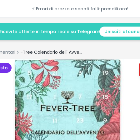
⚡ Errori di prezzo e sconti folli: prendili ora!
Ricevi le offerte in tempo reale su Telegram
Unisciti al cana
mentari
-Tree Calendario dell' Avvento - 24 caselle contenenti 12 lattine da 150 ml di Fever
isto