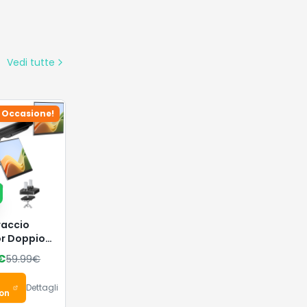
Vedi tutte
Occasione!
raccio
r Doppio
to Schermi
€
59.99
€
"
Dettagli
on