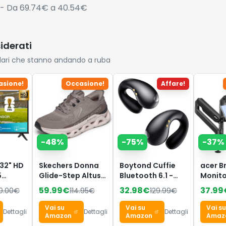
- Da 69.74€ a 40.54€
siderati
lari che stanno andando a ruba
asione!
Occasione!
Affare!
-
48
%
-
75
%
-
37
%
 32" HD
Skechers Donna
Boytond Cuffie
acer B
5
Glide-Step Altus
Bluetooth 6.1 -
Monito
Smart
Slip-In
Sports Wireless
Suppor
59.99
€
32.98
€
37.99
9.00
€
114.95
€
129.99
€
8,
ALLENATRICE, Dark
Auricolari Clip
17"-32
Game
Taupe
Orecchio
Vai su
Vai su
Vai su
Dettagli
Dettagli
Dettagli
s with
Synthetic/Mesh/Trim,
Elegante
Amazon
Amazon
Amaz
er DVB-
38.5 EU
Auricolari ad Alte