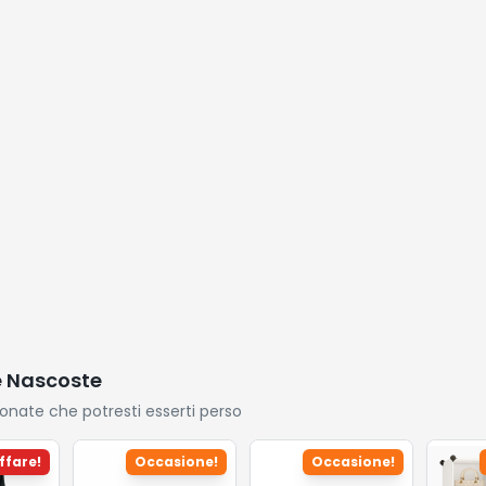
Sonno, IP68
Impermeabile,
Compatibile con
Android iOS
e Nascoste
ionate che potresti esserti perso
ffare!
Occasione!
Occasione!