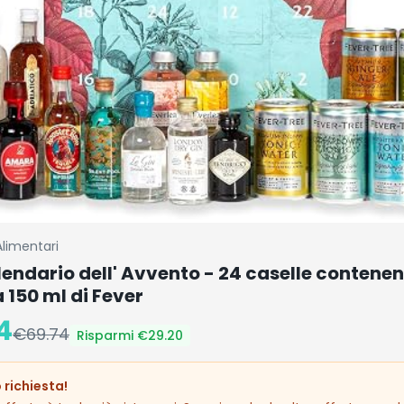
Alimentari
endario dell' Avvento - 24 caselle contenent
a 150 ml di Fever
4
€
69.74
Risparmi €
29.20
 richiesta!