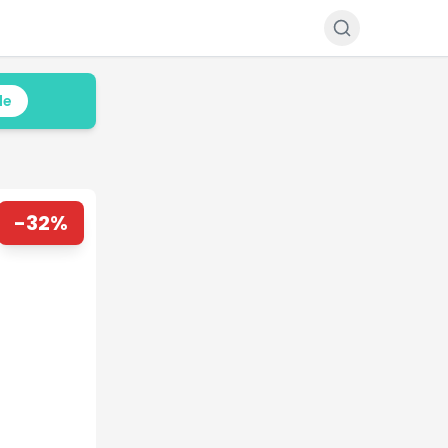
le
-
32
%