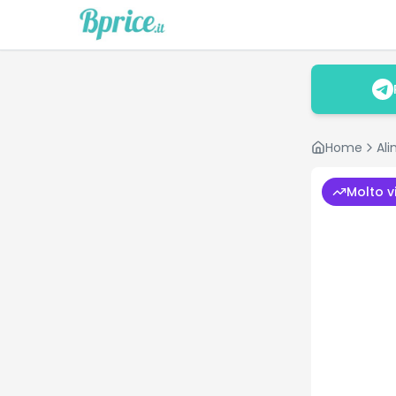
Home
Ali
Molto v