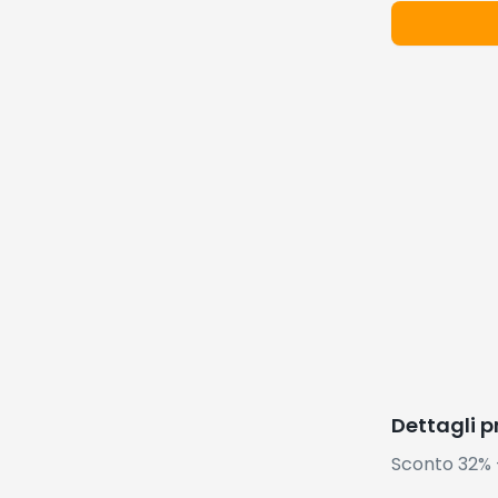
Dettagli 
Sconto 32% 
🔥 I Più De
Prodotti popo
Occ
-
45
%
Ferro da st
vapore Cla