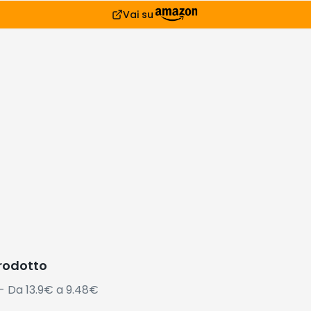
Vai su
prodotto
- Da 13.9€ a 9.48€
siderati
lari che stanno andando a ruba
asione!
Offerta
Offerta
Offe
Scaduta
Scaduta
Scad
iro a
Dixan Liquido
Skechers Uomo
Dash D
tronic
Classico
Summits At Triple
Per Bu