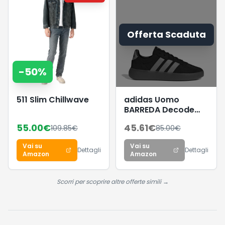
Offerta Scaduta
-
50
%
511 Slim Chillwave
adidas Uomo
BARREDA Decode
Shoes, Core
55.00
€
45.61
€
109.85
€
85.00
€
Black/Lucid
Aquamarine/GUM5,
Vai su
Vai su
38 EU
Dettagli
Dettagli
Amazon
Amazon
Scorri per scoprire altre offerte simili →