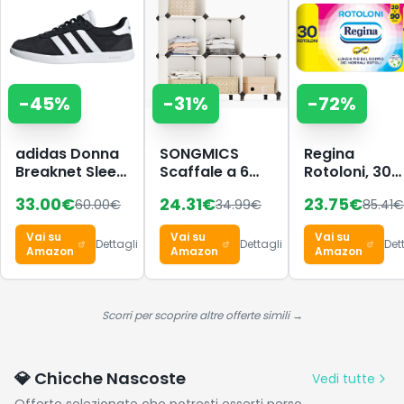
-
45
%
-
31
%
-
72
%
adidas Donna
SONGMICS
Regina
Breaknet Sleek
Scaffale a 6
Rotoloni, 30
Shoes, Core
Cubi,
Maxi Rotoli di
33.00
€
24.31
€
23.75
€
60.00
€
34.99
€
85.41
€
Black/Ftwr
Organizzatore
Carta Igienic
White/Core
Modulare,
a 2 Veli
Vai su
Vai su
Vai su
Black, 38 EU
Portaoggetti in
Dettagli
Dettagli
Det
Amazon
Amazon
Amazon
Plastica con
Piedini,
Scarpiera,
Cubo 30 x 30 x
Scorri per scoprire altre offerte simili →
30 cm,
Soggiorno,
Camera da
💎 Chicche Nascoste
Vedi tutte
Letto, Martello