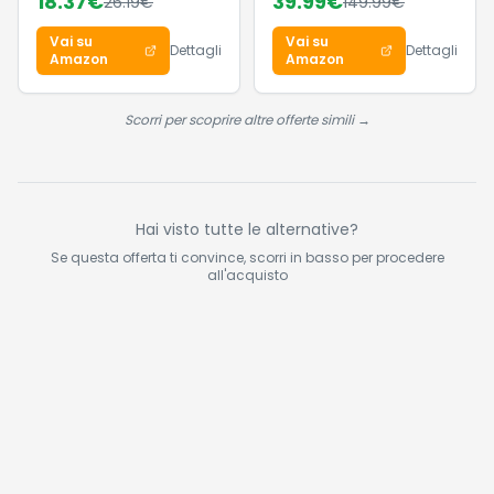
18.37
€
39.99
€
26.19
€
149.99
€
1000ml
Orologio Fitness
con Chiamate
Vai su
Vai su
Bluetooth e
Dettagli
Dettagli
Amazon
Amazon
Notifiche, 140+ Modi
Sportivi con
Contapassi, SpO2,
Scorri per scoprire altre offerte simili →
Cardiofrequenzimetro
da Polso, Sonno,
IP68 per Android iOS
Hai visto tutte le alternative?
Se questa offerta ti convince, scorri in basso per procedere
all'acquisto