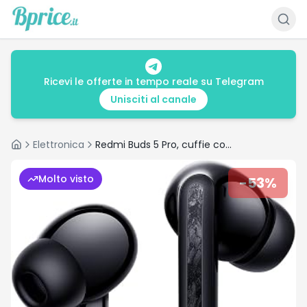
Ricevi le offerte in tempo reale su Telegram
Unisciti al canale
Elettronica
Redmi Buds 5 Pro, cuffie con riduzione del rumore
Home
Molto visto
-
53
%