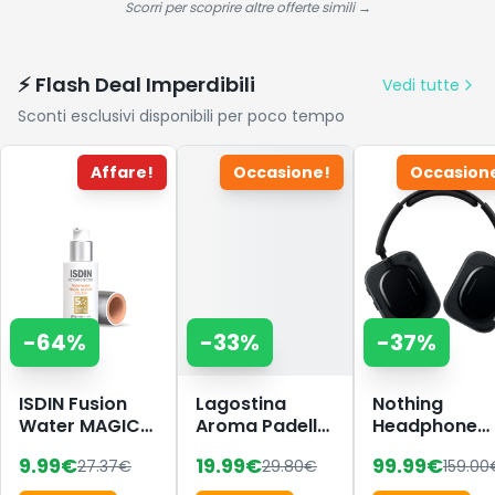
da Montare -
Scorri per scoprire altre offerte simili →
Marrone
Espresso Scuro
⚡ Flash Deal Imperdibili
Vedi tutte
Sconti esclusivi disponibili per poco tempo
Affare!
Occasione!
Occasion
-
64
%
-
33
%
-
37
%
ISDIN Fusion
Lagostina
Nothing
Water MAGIC
Aroma Padella
Headphone
Repair Color
Antiaderente,
(a) Cuffie
9.99
€
19.99
€
99.99
€
27.37
€
29.80
€
159.00
SPF 50 (50 ml)
in Alluminio
Wireless Ove
| Crema Solare
Pressofuso Ø
Ear con