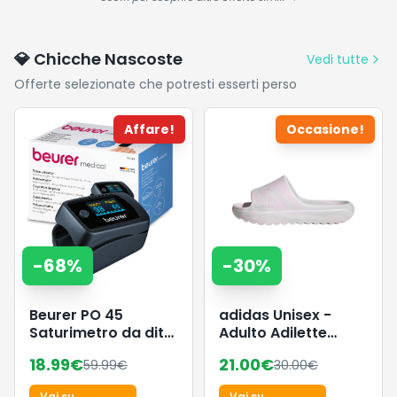
trattati e
Quotidiano
Mantenere il
colorati,
Calore
districa e
💎 Chicche Nascoste
Vedi tutte
lascia la
Offerte selezionate che potresti esserti perso
chioma
morbida e
liscia, 1L
Affare!
Occasione!
-
68
%
-
30
%
Beurer PO 45
adidas Unisex -
Saturimetro da dito
Adulto Adilette
Professionale
Lumia Slides Sandal,
18.99
€
21.00
€
59.99
€
30.00
€
Certificato,
Distilled Pink/crystal
Monitoraggio della
white/dash grey,
Vai su
Vai su