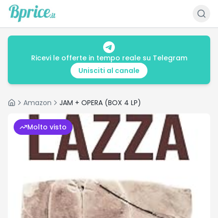
Ricevi le offerte in tempo reale su Telegram
Unisciti al canale
Amazon
JAM + OPERA (BOX 4 LP)
Home
Molto visto