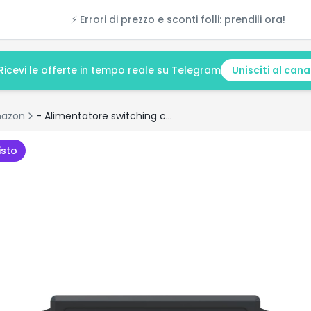
⚡ Errori di prezzo e sconti folli: prendili ora!
Ricevi le offerte in tempo reale su Telegram
Unisciti al cana
azon
- Alimentatore switching compatto utile per strisce led
isto