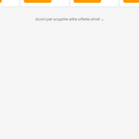
Se questa offerta ti convince, scorri in basso per procedere all'acquisto
HD12