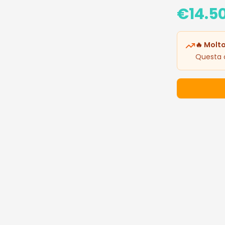
€
14.5
🔥 Molto
Questa o
Dettagli 
Prezzo: 14.5
🔥 I Più De
Prodotti popo
Occ