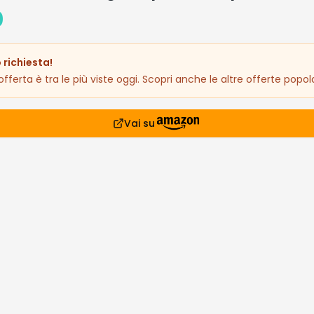
0
 richiesta!
fferta è tra le più viste oggi. Scopri anche le altre offerte popola
Vai su
prodotto
€
siderati
lari che stanno andando a ruba
asione!
Affare!
Occasione!