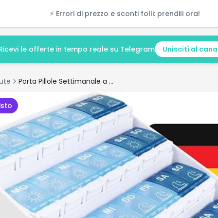
⚡ Errori di prezzo e sconti folli: prendili ora!
Ricevi le offerte in tempo reale su Telegram
Unisciti al cana
ute
Porta Pillole Settimanale a 7 Scomparti (4 Dosi al Giorno)
isto