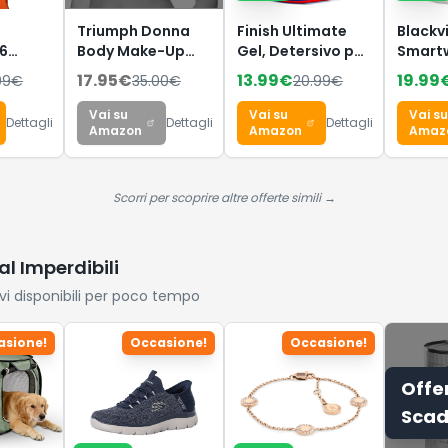
Triumph Donna
Finish Ultimate
Blackv
6
Body Make-Up
Gel, Detersivo per
Smart
Essentials W,
Lavastoviglie, 120
Uomo 
17.95
€
13.99
€
19.99
99
€
35.00
€
20.99
€
Wired bra, BLACK,
Lavaggi, 4
Effett
4B
confezioni da 30
Rispond
Vai su
Vai su
Vai su
Dettagli
Dettagli
Dettagli
Lavaggi, Limone,
Chiama
Amazon
Amazon
Amaz
Extra Potere
Orolog
Sgrassante, Extra
Intelli
Brillantezza,
Fitnes
Scorri per scoprire altre offerte simili →
Pulizia Profonda
Monito
Sonno,
Calcol
al Imperdibili
Androi
ivi disponibili per poco tempo
asione!
Occasione!
Occasione!
Offe
Scad