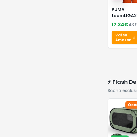
PUMA
teamLIGA2
Maglia
17.34
€
43.
Vai su
Amazon
⚡ Flash De
Sconti esclus
Occ