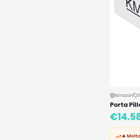
Amazon
Porta Pil
€
14.5
🔥 Molto