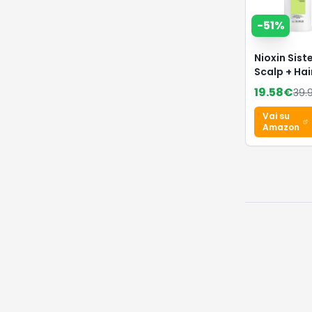
-
51
%
Nioxin Sis
Scalp + Hai
Shampoo -
19.58
€
39.
Shampoo
Fortificant
Vai su
Capelli Nat
Amazon
con
Assottigli
Avanzato -
Biotina e
Niacinamid