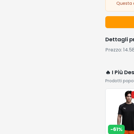
Questa o
Dettagli 
Prezzo: 14.
🔥 I Più De
Prodotti popo
-
61
%