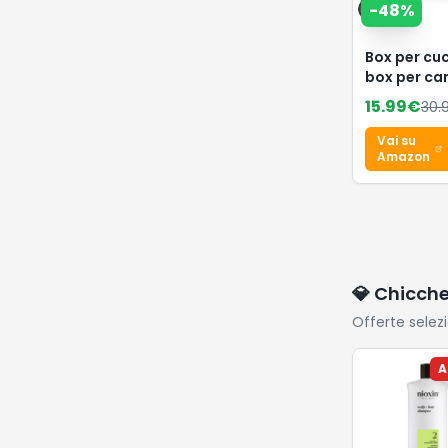
-
48
%
Box per cuc
box per can
cuccioli, g
15.99
€
30.
per cani, ga
conigli,
Vai su
beccuccio (
Amazon
– verde)
💎 Chicch
Offerte selez
A