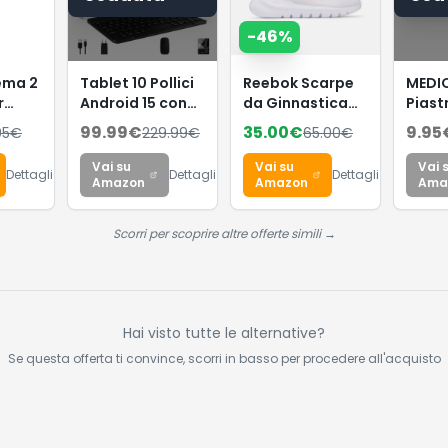
-
46
%
tema 2
Tablet 10 Pollici
Reebok Scarpe
MEDI
r
Android 15 con
da Ginnastica
Piast
30 GB RAM+2TB
da Donna, Split
con d
99.99
€
35.00
€
9.95
95
€
229.99
€
65.00
€
ROM Espansione,
Flex Ftwr
(indi
e per
Widevine L1
White/Frosted
tempe
Vai su
Vai su
Vai 
Dettagli
Dettagli
Dettagli
urali
Berry, 38 EU, Ftwr
batte
Amazon
Amazon
Ama
White Frosted
impos
amento
Berry, 38 EU
calor
Scorri per scoprire altre offerte simili →
 con
regola
piast
e (1L)
risca
flessib
cera
Hai visto tutte le alternative?
con s
Se questa offerta ti convince, scorri in basso per procedere all'acquisto
temp