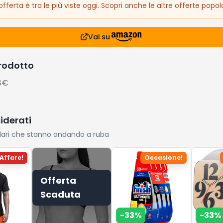
fferta è tra le più viste oggi. Scopri anche le altre offerte popola
Vai su
prodotto
58€
siderati
lari che stanno andando a ruba
Affare!
Occasione!
Offerta
Scaduta
-
33
%
-
33
%