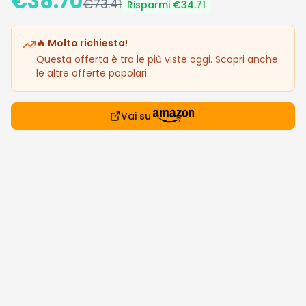
€
38.70
€
73.41
Risparmi €
34.71
🔥 Molto richiesta!
Questa offerta è tra le più viste oggi. Scopri anche
le altre offerte popolari.
Vai su