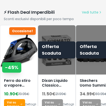
⚡ Flash Deal Imperdibili
Vedi tutte
Sconti esclusivi disponibili per poco tempo
Occasione!
Offerta
Offerta
Scaduta
Scaduta
-
45
%
Ferro da stiro
Dixan Liquido
Skechers
a vapore
Classico
Uomo Summi
Clatronic DB
Detersivo
At Triple
10.90
€
11.50
€
34.99
€
19.95
€
21.99
€
69.95
3703, piastra
Lavatrice
Bridges Scar
speciale in
Formato
da Ginnastica
Vai su
Vai su
Vai su
acciaio inox,
Scorta (4 x 19
Black
Dettagli
Dettagli
Det