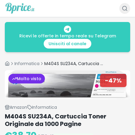
Ricevi le offerte in tempo reale su Telegram
Unisciti al canale
Informatica
M404S SU234A, Cartuccia Toner Originale da 1000 Pagine
Home
Molto visto
-
47
%
Amazon
Informatica
M404S SU234A, Cartuccia Toner
Originale da 1000 Pagine