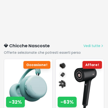
💎 Chicche Nascoste
Vedi tutte
Offerte selezionate che potresti esserti perso
Occasione!
Affare!
-
32
%
-
63
%