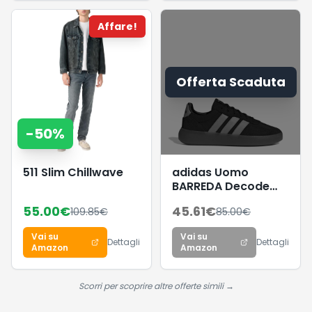
38 mm con
bracciale in acciaio
Affare!
inossidabile, ES4519
Offerta Scaduta
-
50
%
511 Slim Chillwave
adidas Uomo
BARREDA Decode
Shoes, Core
55.00
€
45.61
€
109.85
€
85.00
€
Black/Lucid
Aquamarine/GUM5,
Vai su
Vai su
38 EU
Dettagli
Dettagli
Amazon
Amazon
Scorri per scoprire altre offerte simili →