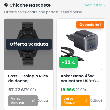
lucentezza a
💎 Chicche Nascoste
Vedi tutte
lunga durata,
Offerte selezionate che potresti esserti perso
1000 ml
Occasione!
Offerta Scaduta
-
33
%
Fossil Orologio Riley
Anker Nano 45W
da donna,
caricatore USB-C
movimento al
compatto e
57.22
€
19.99
€
179.00
€
29.99
€
quarzo
pieghevole
multifunzione,
Vai su
Vai su
cassa in acciaio
Dettagli
Dettagli
Amazon
Amazon
inossidabile nera da