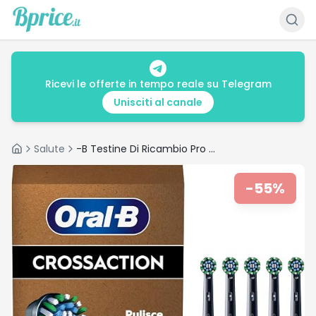
Ricevi le offerte in tempo reale su Telegram
Unisciti al canale
Salute
-B Testine Di Ricambio Pro Cross Action Black per Spazzolino Elettrico PRO
Home
-
55
%