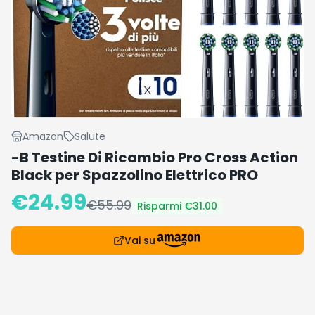
Amazon
Salute
-B Testine Di Ricambio Pro Cross Action
Black per Spazzolino Elettrico PRO
€
24.99
€
55.99
Risparmi €
31.00
Vai su
Dettagli prodotto
Sconto 55% - Da 55.99€ a 24.99€