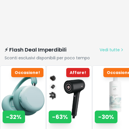
⚡ Flash Deal Imperdibili
Vedi tutte
Sconti esclusivi disponibili per poco tempo
Occasione!
Affare!
Occasion
-
32
%
-
63
%
-
30
%