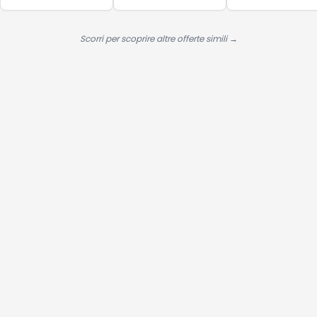
grey, 40.5 EU
Metallo e
Legno - Facile
da Montare -
Scorri per scoprire altre offerte simili →
Marrone
Espresso Scuro