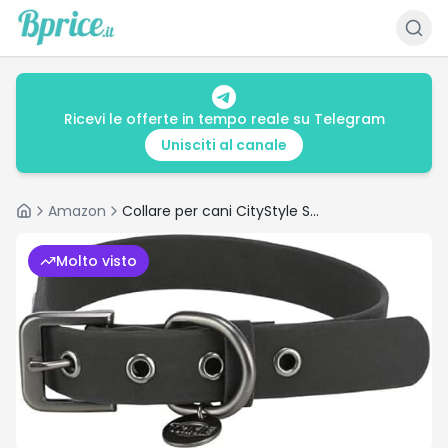
Ricevi le offerte in tempo reale su Telegram
Unisciti al canale
Amazon
Collare per cani CityStyle S-M: collo 30 – 37 cm/20 mm nero – Collare in PVC
Home
Molto visto