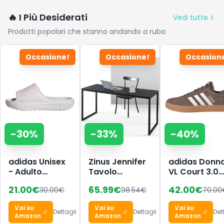
🔥 I Più Desiderati
Vedi tutte
Prodotti popolari che stanno andando a ruba
Occasione!
Occasione!
Occasion
-
30
%
-
33
%
-
40
%
adidas Unisex
Zinus Jennifer
adidas Donn
- Adulto
Tavolo
VL Court 3.0
Adilette Lumia
Scrivania 160 x
Shoes, Earth
21.00
€
65.99
€
42.00
€
30.00
€
98.54
€
70.00
Slides Sandal,
61 x 74 cm -
Strata/Chalk
Distilled
Scrivania
White/Gum 3
Vai su
Vai su
Vai su
Pink/crystal
Ufficio
44 EU
Dettagli
Dettagli
Det
Amazon
Amazon
Amazon
white/dash
Multiuso in