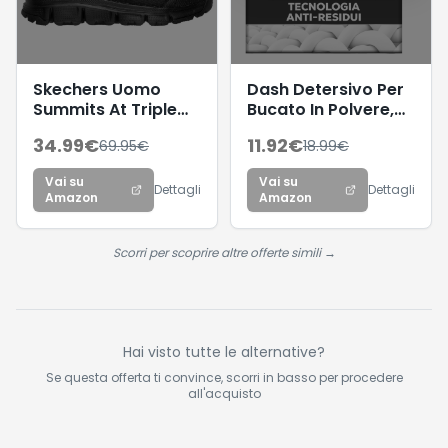
Skechers Uomo
Dash Detersivo Per
Summits At Triple
Bucato In Polvere,
Bridges Scarpe da
66 Lavaggi,
34.99
€
11.92
€
69.95
€
18.99
€
Ginnastica, Black
Tecnologia anti
Textile/Synthetic/Trim,
residui, rimuove le
Vai su
Vai su
41.5 EU
macchie, efficace a
Dettagli
Dettagli
Amazon
Amazon
cicli brevi e a freddo
Scorri per scoprire altre offerte simili →
Hai visto tutte le alternative?
Se questa offerta ti convince, scorri in basso per procedere
all'acquisto