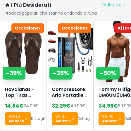
🔥 I Più Desiderati
Vedi tutte
Prodotti popolari che stanno andando a ruba
Occasione!
Occasione!
Affar
-
39
%
-
35
%
-
50
%
Havaianas -
Compressore
Tommy Hilfig
Top Tiras
Aria Portatile
UM0UM0UM0
Donna,
Auto
Costume da
14.64
€
32.29
€
34.99
€
24.00
€
49.99
€
69.90
Infradito
8000mAh,
Bagno da
150PSI Pompa
Uomo, Taglia
Vai su
Vai su
Vai su
per Bicicletta a
M, con
Dettagli
Dettagli
Det
Amazon
Amazon
Amazon
Doppia
Coulisse e
Alimentazione
Tasca con