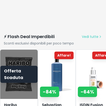
⚡ Flash Deal Imperdibili
Vedi tutte
Sconti esclusivi disponibili per poco tempo
Affare!
Affar
Offerta
Scaduta
-
84
%
-
64
%
Haribo
Sebastian
ISDIN Fusion