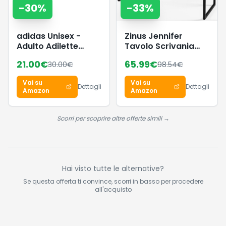
-
30
%
-
33
%
adidas Unisex -
Zinus Jennifer
Adulto Adilette
Tavolo Scrivania
Lumia Slides Sandal,
160 x 61 x 74 cm -
21.00
€
65.99
€
30.00
€
98.54
€
Distilled Pink/crystal
Scrivania Ufficio
white/dash grey,
Multiuso in Metallo e
Vai su
Vai su
40.5 EU
Legno - Facile da
Dettagli
Dettagli
Amazon
Amazon
Montare - Marrone
Espresso Scuro
Scorri per scoprire altre offerte simili →
Hai visto tutte le alternative?
Se questa offerta ti convince, scorri in basso per procedere
all'acquisto