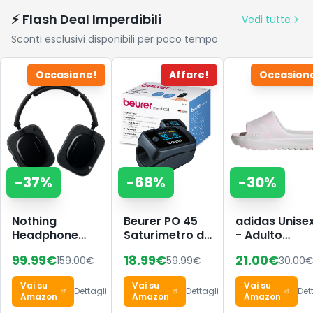
⚡ Flash Deal Imperdibili
Vedi tutte
Sconti esclusivi disponibili per poco tempo
Occasione!
Affare!
Occasion
-
37
%
-
68
%
-
30
%
Nothing
Beurer PO 45
adidas Unise
Headphone
Saturimetro da
- Adulto
(a) Cuffie
dito
Adilette Lumi
99.99
€
18.99
€
21.00
€
159.00
€
59.99
€
30.00
Wireless Over
Professionale
Slides Sandal
Ear con
Certificato,
Distilled
Vai su
Vai su
Vai su
Cancellazione
Monitoraggio
Pink/crystal
Dettagli
Dettagli
Det
Amazon
Amazon
Amazon
Attiva del
della
white/dash