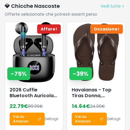
2 Spazzolini
districa e
💎 Chicche Nascoste
Vedi tutte
lascia la
Offerte selezionate che potresti esserti perso
chioma
morbida e
liscia, 1L
Affare!
Occasione!
-
75
%
-
39
%
2026 Cuffie
Havaianas - Top
Bluetooth Auricolari
Tiras Donna,
Bluetooth 5.4, HiFi
Infradito
22.79
€
14.64
€
89.99
€
24.00
€
Stereo Cuffie
Wireless
Vai su
Vai su
Dettagli
Dettagli
Amazon
Amazon