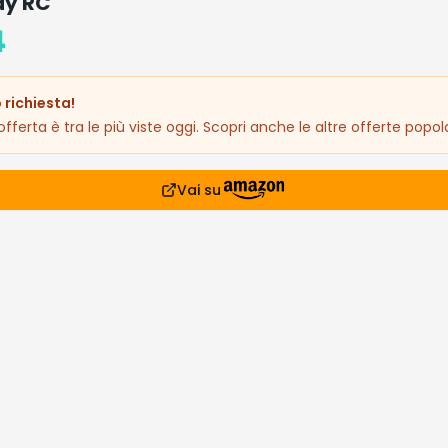
ay RC
4
 richiesta!
fferta è tra le più viste oggi. Scopri anche le altre offerte popola
Vai su
prodotto
54€
siderati
lari che stanno andando a ruba
asione!
Occasione!
Affare!