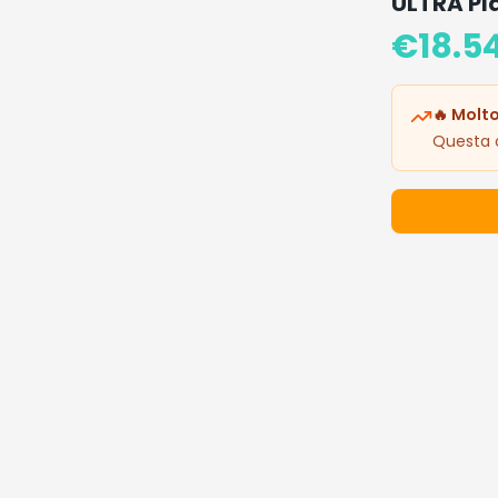
ULTRA Pl
€
18.5
🔥 Molto
Questa o
Dettagli 
Prezzo: 18.
🔥 I Più De
Prodotti popo
Occ