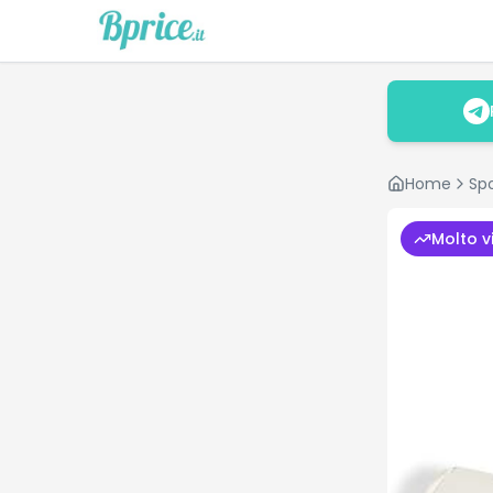
Home
Sp
Molto v