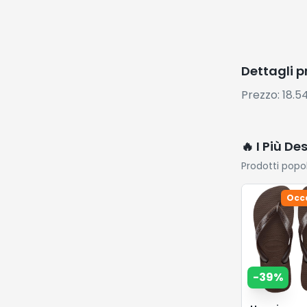
-
39
%
Havaianas 
Tiras Donn
Infradito
14.64
€
24.
Vai su
Amazon
⚡ Flash De
Sconti esclus