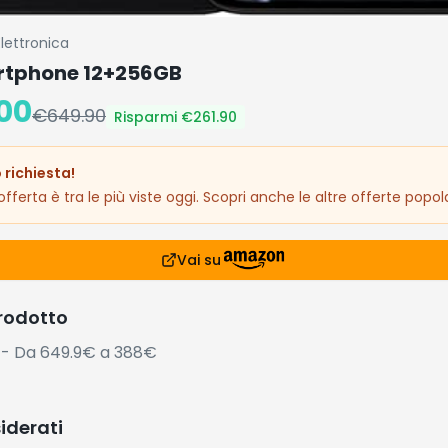
Elettronica
rtphone 12+256GB
00
€
649.90
Risparmi €
261.90
 richiesta!
fferta è tra le più viste oggi. Scopri anche le altre offerte popola
Vai su
prodotto
- Da 649.9€ a 388€
siderati