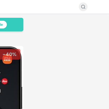
le
-
40
%