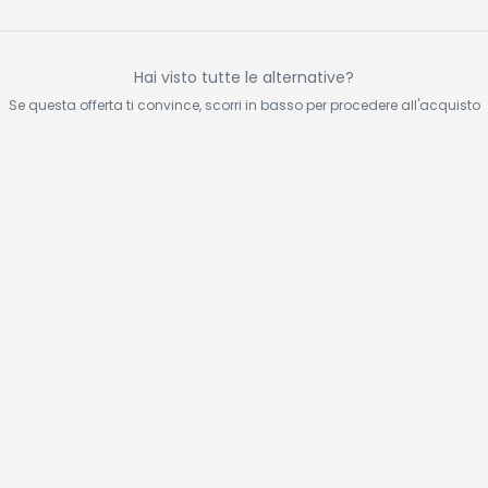
rolli
Frequenza
Espre
ro
Cardiaca, Indice
di Perfusione,
Pulsossimetro
Hai visto tutte le alternative?
con
Se questa offerta ti convince, scorri in basso per procedere all'acquisto
Spegnimento
Automatico