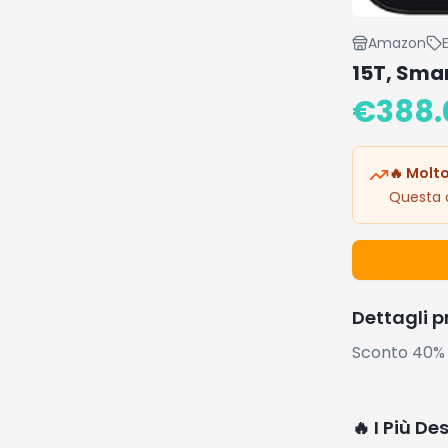
Amazon
15T, Sma
€
388.
🔥 Molto
Questa o
Dettagli 
Sconto 40% 
🔥 I Più De