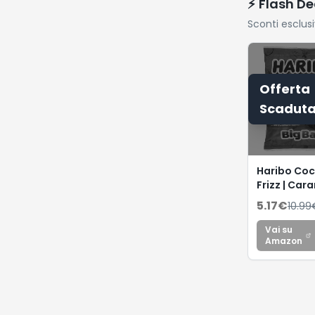
⚡ Flash De
Sconti esclus
Offerta
Scadut
Haribo Coc
Frizz | Car
Gommose
5.17
€
10.99
Frizzanti, 
Frutta, Idea
Vai su
Feste, 1 Kg
Amazon