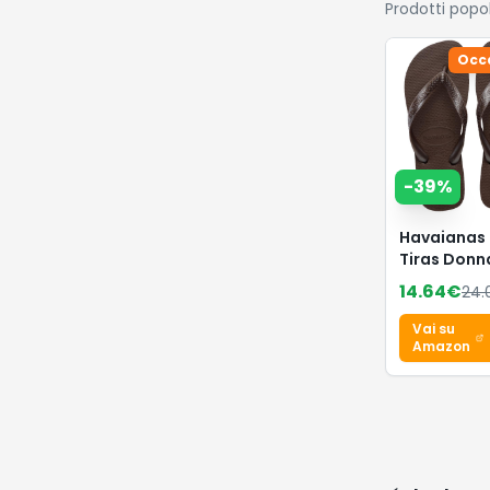
Prodotti popo
Occ
-
39
%
Havaianas 
Tiras Donn
Infradito
14.64
€
24.
Vai su
Amazon