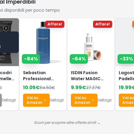
al Imperdibili
Automatico per
Auto, Moto, Bici,
ivi disponibili per poco tempo
Palloni
Affare!
Affare!
a
-
84
%
-
64
%
-
33
%
codri
Sebastian
ISDIN Fusion
Lagos
amelle
Professional
Water MAGIC
Padell
Hydre Intensely
Repair Color SPF
Antiad
10.05
€
9.99
€
19.99
€
64.50
€
27.37
€
Gusto
Hydrating
50 (50 ml) |
Allumi
li per
Conditioner –
Crema Solare
Presso
Vai su
Vai su
Vai su
Dettagli
Dettagli
Dettagli
Balsamo
Viso Antietà
cm, In
Amazon
Amazon
Amaz
idratante
Colorata | Tripla
Gas e 
profondo per
Azione
Rivest
capelli secchi,
Antinvecchiamento
Titani
Scorri per scoprire altre offerte simili →
trattati e
| Uso Quotidiano
Manten
colorati, districa
Calore