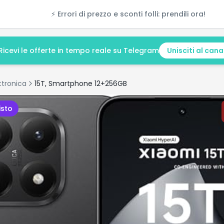
⚡ Errori di prezzo e sconti folli: prendili ora!
Ricevi le offerte in tempo reale su Telegram
Unisciti al cana
ttronica
15T, Smartphone 12+256GB
isto