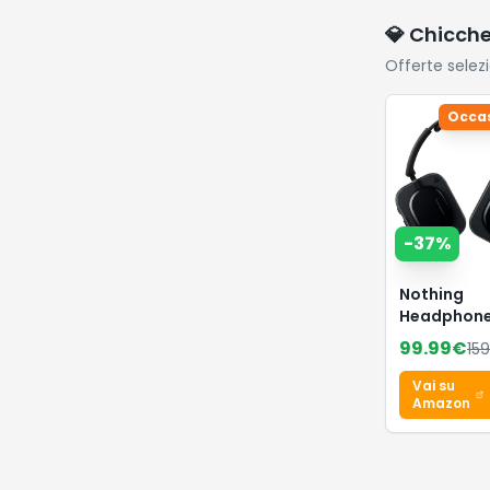
💎 Chicch
Offerte selez
Occas
-
37
%
Nothing
Headphone
Cuffie Wire
99.99
€
159
Over Ear c
Cancellazi
Vai su
Attiva del
Amazon
Rumore, fi
135h Auton
Hi-Res, Spa