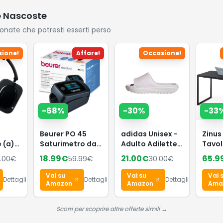
e lascia la chioma
e Nascoste
morbida e liscia,
1L
ionate che potresti esserti perso
ione!
Affare!
Occasione!
-
68
%
-
30
%
-
33
Beurer PO 45
adidas Unisex -
Zinus
 (a)
Saturimetro da
Adulto Adilette
Tavol
less
dito
Lumia Slides
160 x 
18.99
€
21.00
€
65.9
.00
€
59.99
€
30.00
€
on
Professionale
Sandal, Distilled
Scriv
one
Certificato,
Pink/crystal
Multi
Vai su
Vai su
Vai 
Dettagli
Dettagli
Dettagli
Monitoraggio
white/dash grey,
Metal
Amazon
Amazon
Ama
no a
della
40.5 EU
- Fac
omia,
Saturazione di
Monta
Scorri per scoprire altre offerte simili →
tial
Ossigeno,
Marr