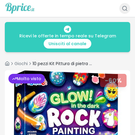
Ricevi le offerte in tempo reale su Telegram
Unisciti al canale
Giochi
10 pezzi Kit Pittura di pietra per bambini con 18 colori (colle glitter e metallizzato)
Home
Molto visto
-
60
%