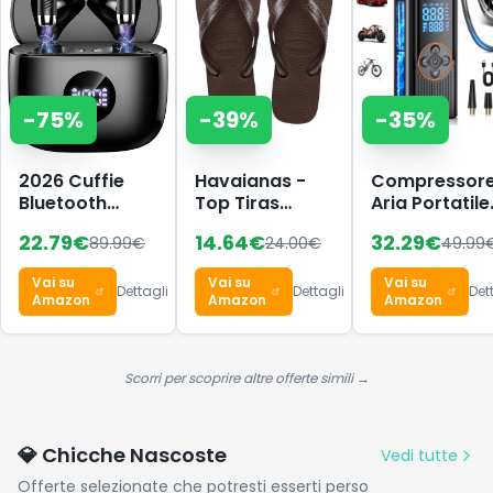
-
75
%
-
39
%
-
35
%
2026 Cuffie
Havaianas -
Compressor
Bluetooth
Top Tiras
Aria Portatile
Auricolari
Donna,
Auto
22.79
€
14.64
€
32.29
€
89.99
€
24.00
€
49.99
Bluetooth 5.4,
Infradito
8000mAh,
HiFi Stereo
150PSI Pomp
Vai su
Vai su
Vai su
Cuffie Wireless
per Bicicletta
Dettagli
Dettagli
Det
Amazon
Amazon
Amazon
Doppia
Alimentazion
con Display
Digitale e Lu
Scorri per scoprire altre offerte simili →
LED, 4 Ugelli
Diversi,
Spegnimento
💎 Chicche Nascoste
Vedi tutte
Automatico
Offerte selezionate che potresti esserti perso
per Auto, Mot