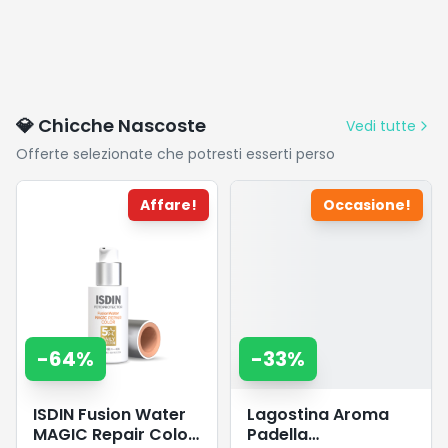
💎 Chicche Nascoste
Vedi tutte
Offerte selezionate che potresti esserti perso
Affare!
Occasione!
-
64
%
-
33
%
ISDIN Fusion Water
Lagostina Aroma
MAGIC Repair Color
Padella