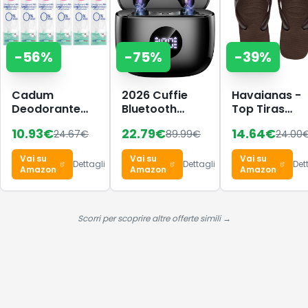
-
56
%
-
75
%
-
39
%
Cadum
2026 Cuffie
Havaianas -
Deodorante
Bluetooth
Top Tiras
48h
Auricolari
Donna,
10.93
€
22.79
€
14.64
€
24.67
€
89.99
€
24.00
Argil'Protect
Bluetooth 5.4,
Infradito
Freschezza
HiFi Stereo
Vai su
Vai su
Vai su
Cotone,
Cuffie Wireless
Dettagli
Dettagli
Det
Amazon
Amazon
Amazon
Confezione da
6 x 200 ml
Scorri per scoprire altre offerte simili →