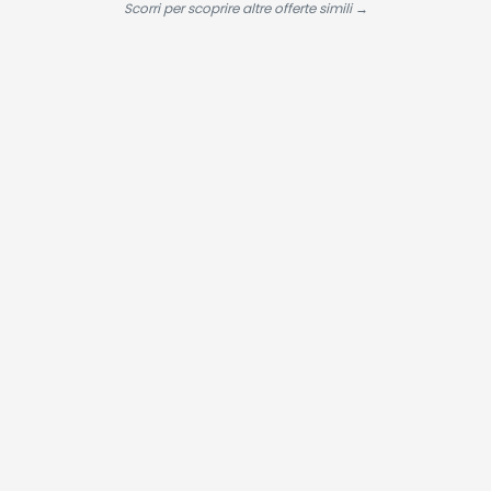
XS
Viaggio
Scorri per scoprire altre offerte simili →
Premium |
Confezione da
2 Spazzolini