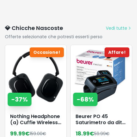
💎 Chicche Nascoste
Vedi tutte
Offerte selezionate che potresti esserti perso
Occasione!
Affare!
-
37
%
-
68
%
Nothing Headphone
Beurer PO 45
(a) Cuffie Wireless
Saturimetro da dito
Over Ear con
Professionale
99.99
€
18.99
€
159.00
€
59.99
€
Cancellazione
Certificato,