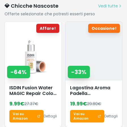
2 Spazzolini
💎 Chicche Nascoste
Vedi tutte
Offerte selezionate che potresti esserti perso
Affare!
Occasione!
-
64
%
-
33
%
ISDIN Fusion Water
Lagostina Aroma
MAGIC Repair Color
Padella
SPF 50 (50 ml) |
Antiaderente, in
9.99
€
19.99
€
27.37
€
29.80
€
Crema Solare Viso
Alluminio
Antietà Colorata |
Pressofuso Ø 20
Vai su
Vai su
Tripla Azione
cm, Induzione, Gas e
Dettagli
Dettagli
Amazon
Amazon
Antinvecchiamento
Forno, Rivestimento