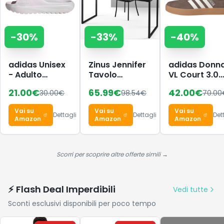
-
30
%
-
33
%
-
40
%
adidas Unisex
Zinus Jennifer
adidas Donn
- Adulto
Tavolo
VL Court 3.0
Adilette Lumia
Scrivania 160 x
Shoes, Earth
21.00
€
65.99
€
42.00
€
30.00
€
98.54
€
70.00
Slides Sandal,
61 x 74 cm -
Strata/Chalk
Distilled
Scrivania
White/Gum 3
Vai su
Vai su
Vai su
Pink/crystal
Ufficio
44 EU
Dettagli
Dettagli
Det
Amazon
Amazon
Amazon
white/dash
Multiuso in
grey, 40.5 EU
Metallo e
Legno - Facile
da Montare -
Scorri per scoprire altre offerte simili →
Marrone
Espresso Scuro
⚡ Flash Deal Imperdibili
Vedi tutte
Sconti esclusivi disponibili per poco tempo