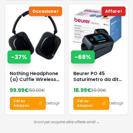
| Uso Quotidiano
Titanium Per
Mantenere il Calore
Occasione!
Affare!
-
37
%
-
68
%
Nothing Headphone
Beurer PO 45
(a) Cuffie Wireless
Saturimetro da dito
Over Ear con
Professionale
99.99
€
18.99
€
159.00
€
59.99
€
Cancellazione
Certificato,
Attiva del Rumore,
Monitoraggio della
Vai su
Vai su
fino a 135h
Saturazione di
Dettagli
Dettagli
Amazon
Amazon
Autonomia, Hi-Res,
Ossigeno,
Spatial Audio,
Frequenza
Controlli Tattili –
Cardiaca, Indice di
Scorri per scoprire altre offerte simili →
Nero
Perfusione,
Pulsossimetro con