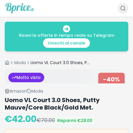
Ricevi le offerte in tempo reale su Telegram
Unisciti al canale
Moda
Uomo VL Court 3.0 Shoes, Putty Mauve/Core Black/Gold Met.
Home
Molto visto
-
40
%
Amazon
Moda
Uomo VL Court 3.0 Shoes, Putty
Mauve/Core Black/Gold Met.
€
42.00
€
70.00
Risparmi €
28.00